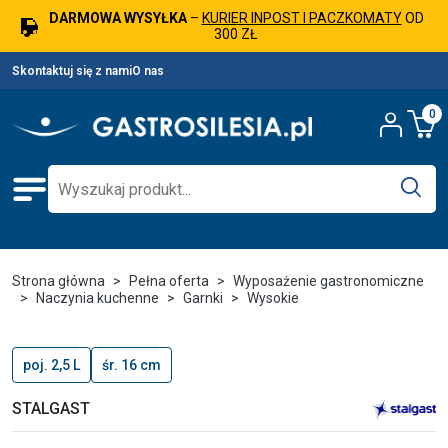
DARMOWA WYSYŁKA
–
KURIER INPOST I PACZKOMATY
OD
300 ZŁ
Skontaktuj się z nami
O nas
0
Strona główna
Pełna oferta
Wyposażenie gastronomiczne
Naczynia kuchenne
Garnki
Wysokie
poj. 2,5 L
śr. 16 cm
STALGAST