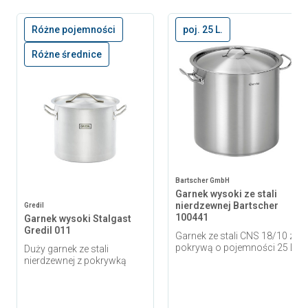
Różne pojemności
poj. 25 L.
Różne średnice
Bartscher GmbH
Garnek wysoki ze stali
nierdzewnej Bartscher
Gredil
100441
Garnek wysoki Stalgast
Gredil 011
Garnek ze stali CNS 18/10 z
pokrywą o pojemności 25 L.
Duży garnek ze stali
nierdzewnej z pokrywką