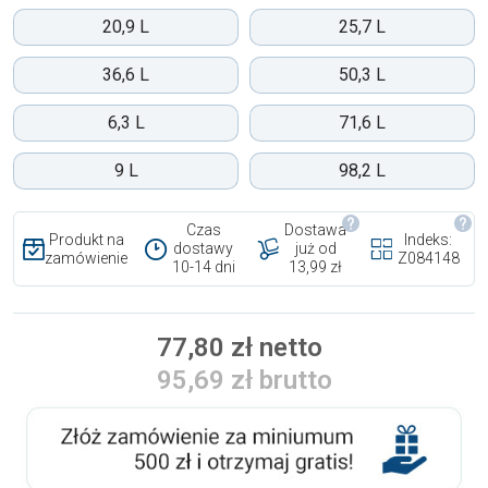
20,9 L
25,7 L
36,6 L
50,3 L
6,3 L
71,6 L
9 L
98,2 L
Czas
Dostawa
Produkt na
Indeks:
dostawy
już od
zamówienie
Z084148
10-14 dni
13,99 zł
77,80 zł netto
95,69 zł brutto