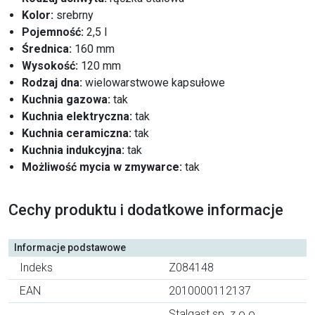
Kolor:
srebrny
Pojemność:
2,5 l
Średnica:
160 mm
Wysokość:
120 mm
Rodzaj dna:
wielowarstwowe kapsułowe
Kuchnia gazowa:
tak
Kuchnia elektryczna:
tak
Kuchnia ceramiczna:
tak
Kuchnia indukcyjna:
tak
Możliwość mycia w zmywarce:
tak
Cechy produktu i dodatkowe informacje
Informacje podstawowe
Indeks
Z084148
EAN
2010000112137
Stalgast sp. z o.o.,