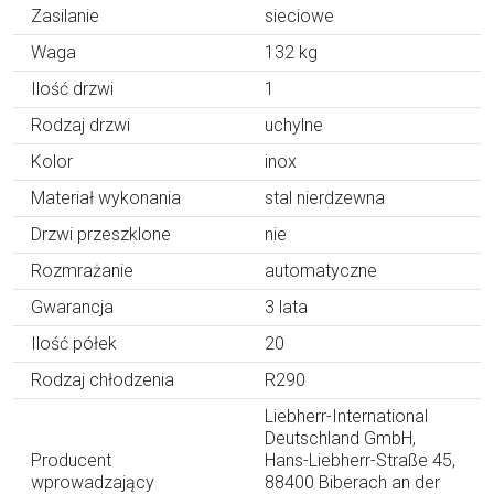
Zasilanie
sieciowe
Waga
132 kg
Ilość drzwi
1
Rodzaj drzwi
uchylne
Kolor
inox
Materiał wykonania
stal nierdzewna
Drzwi przeszklone
nie
Rozmrażanie
automatyczne
Gwarancja
3 lata
Ilość półek
20
Rodzaj chłodzenia
R290
Liebherr-International
Deutschland GmbH,
Producent
Hans-Liebherr-Straße 45,
wprowadzający
88400 Biberach an der