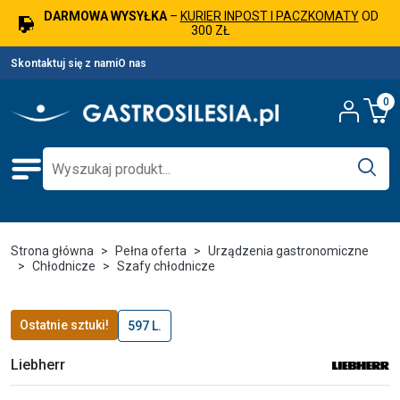
DARMOWA WYSYŁKA
–
KURIER INPOST I PACZKOMATY
OD
300 ZŁ
Skontaktuj się z nami
O nas
0
Strona główna
Pełna oferta
Urządzenia gastronomiczne
Chłodnicze
Szafy chłodnicze
Ostatnie sztuki!
597 L.
Liebherr