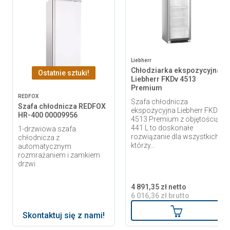
Liebherr
Chłodziarka ekspozycyjna
Ostatnie sztuki!
Liebherr FKDv 4513
Premium
REDFOX
Szafa chłodnicza
Szafa chłodnicza REDFOX
ekspozycyjna Liebherr FKDv
HR-400 00009956
4513 Premium z objętością
441 L to doskonałe
1-drzwiowa szafa
rozwiązanie dla wszystkich,
chłodnicza z
którzy...
automatycznym
rozmrażaniem i zamkiem
drzwi
4 891,35 zł netto
6 016,36 zł brutto
Dodaj do ko
Skontaktuj się z nami!