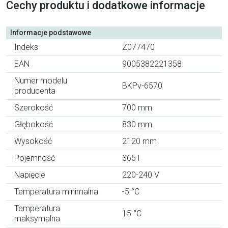
Cechy produktu i dodatkowe informacje
Informacje podstawowe
Indeks
Z077470
EAN
9005382221358
Numer modelu
BKPv-6570
producenta
Szerokość
700 mm
Głębokość
830 mm
Wysokość
2120 mm
Pojemność
365 l
Napięcie
220-240 V
Temperatura minimalna
-5 °C
Temperatura
15 °C
maksymalna