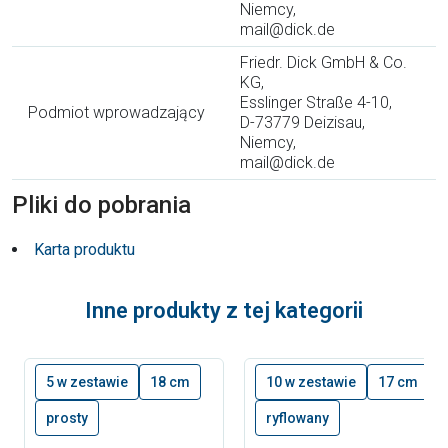
Niemcy,
mail@dick.de
Friedr. Dick GmbH & Co.
KG,
Esslinger Straße 4-10,
Podmiot wprowadzający
D-73779 Deizisau,
Niemcy,
mail@dick.de
Pliki do pobrania
Karta produktu
Inne produkty z tej kategorii
5 w zestawie
18 cm
10 w zestawie
17 cm
prosty
ryflowany