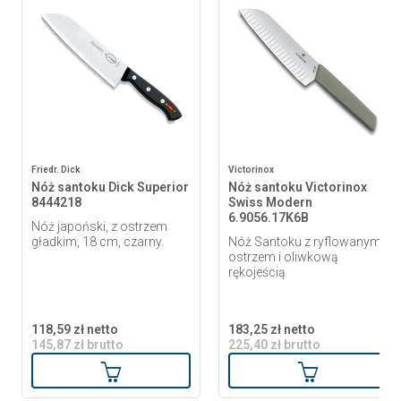
Friedr. Dick
Victorinox
Nóż santoku Dick Superior
Nóż santoku Victorinox
8444218
Swiss Modern
6.9056.17K6B
Nóż japoński, z ostrzem
gładkim, 18 cm, czarny.
Nóż Santoku z ryflowanym
ostrzem i oliwkową
rękojeścią
118,59 zł netto
183,25 zł netto
145,87 zł brutto
225,40 zł brutto
Dodaj do koszyka
Dodaj do ko