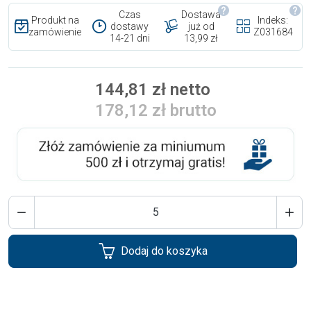
Czas
Dostawa
Produkt na
Indeks:
dostawy
już od
zamówienie
Z031684
14-21 dni
13,99 zł
144,81 zł netto
178,12 zł brutto


Dodaj do koszyka