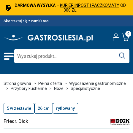
DARMOWA WYSYŁKA
–
KURIER INPOST I PACZKOMATY
OD
300 ZŁ
Skontaktuj się z nami
O nas
0
Strona główna
Pełna oferta
Wyposażenie gastronomiczne
Przybory kuchenne
Noże
Specjalistyczne
5 w zestawie
26 cm
ryflowany
Friedr. Dick