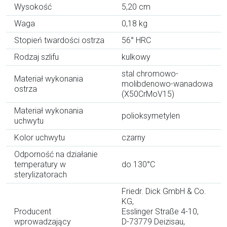
Wysokość
5,20 cm
Waga
0,18 kg
Stopień twardości ostrza
56° HRC
Rodzaj szlifu
kulkowy
stal chromowo-
Materiał wykonania
molibdenowo-wanadowa
ostrza
(X50CrMoV15)
Materiał wykonania
polioksymetylen
uchwytu
Kolor uchwytu
czarny
Odporność na działanie
temperatury w
do 130°C
sterylizatorach
Friedr. Dick GmbH & Co.
KG,
Producent
Esslinger Straße 4-10,
wprowadzający
D-73779 Deizisau,