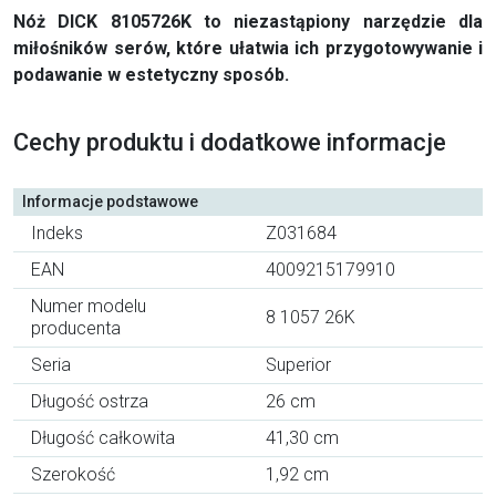
Nóż DICK 8105726K to niezastąpiony narzędzie dla
miłośników serów, które ułatwia ich przygotowywanie i
podawanie w estetyczny sposób.
Cechy produktu i dodatkowe informacje
Informacje podstawowe
Indeks
Z031684
EAN
4009215179910
Numer modelu
8 1057 26K
producenta
Seria
Superior
Długość ostrza
26 cm
Długość całkowita
41,30 cm
Szerokość
1,92 cm