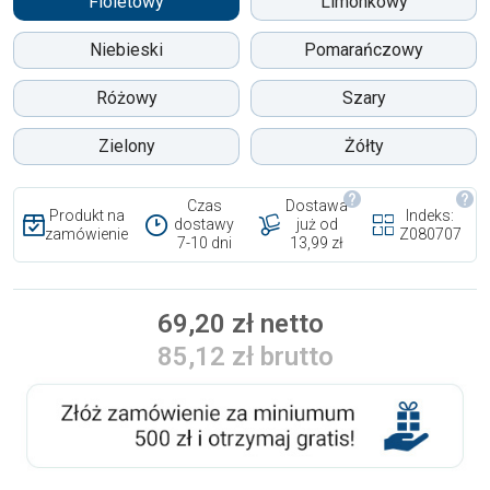
Fioletowy
Limonkowy
Niebieski
Pomarańczowy
Różowy
Szary
Zielony
Żółty
Czas
Dostawa
Produkt na
Indeks:
dostawy
już od
zamówienie
Z080707
7-10 dni
13,99 zł
69,20 zł netto
85,12 zł brutto