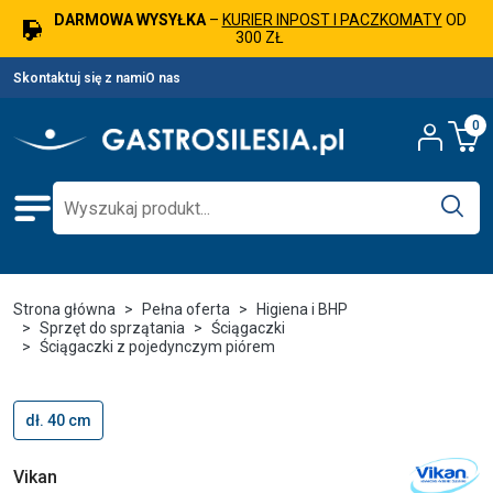
DARMOWA WYSYŁKA
–
KURIER INPOST I PACZKOMATY
OD
300 ZŁ
Skontaktuj się z nami
O nas
0
Strona główna
Pełna oferta
Higiena i BHP
Sprzęt do sprzątania
Ściągaczki
Ściągaczki z pojedynczym piórem
dł. 40 cm
Vikan