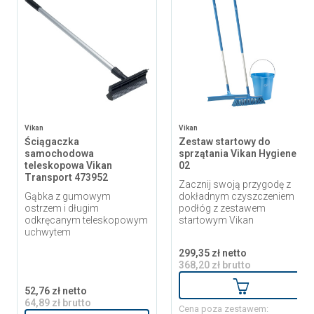
Vikan
Vikan
Ściągaczka
Zestaw startowy do
samochodowa
sprzątania Vikan Hygiene
teleskopowa Vikan
02
Transport 473952
Zacznij swoją przygodę z
Gąbka z gumowym
dokładnym czyszczeniem
ostrzem i długim
podłóg z zestawem
odkręcanym teleskopowym
startowym Vikan
uchwytem
299,35 zł netto
368,20 zł brutto
Dodaj do ko
52,76 zł netto
64,89 zł brutto
Cena poza zestawem: