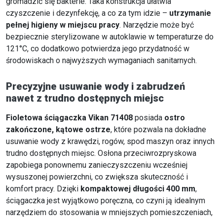
gromadzić się bakterie. Taka konstrukcja ułatwia
czyszczenie i dezynfekcję, a co za tym idzie –
utrzymanie
pełnej higieny w miejscu pracy
. Narzędzie może być
bezpiecznie sterylizowane w autoklawie w temperaturze do
121°C, co dodatkowo potwierdza jego przydatność w
środowiskach o najwyższych wymaganiach sanitarnych.
Precyzyjne usuwanie wody i zabrudzeń
nawet z trudno dostępnych miejsc
Fioletowa ściągaczka Vikan 71408
posiada
ostro
zakończone, kątowe ostrze
, które pozwala na dokładne
usuwanie wody z krawędzi, rogów, spod maszyn oraz innych
trudno dostępnych miejsc. Osłona przeciwrozpryskowa
zapobiega ponownemu zanieczyszczeniu wcześniej
wysuszonej powierzchni, co zwiększa skuteczność i
komfort pracy. Dzięki
kompaktowej długości 400 mm
,
ściągaczka jest wyjątkowo poręczna, co czyni ją idealnym
narzędziem do stosowania w mniejszych pomieszczeniach,