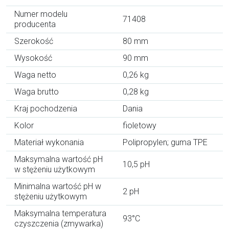
Numer modelu
71408
producenta
Szerokość
80 mm
Wysokość
90 mm
Waga netto
0,26 kg
Waga brutto
0,28 kg
Kraj pochodzenia
Dania
Kolor
fioletowy
Materiał wykonania
Polipropylen; guma TPE
Maksymalna wartość pH
10,5 pH
w stężeniu użytkowym
Minimalna wartość pH w
2 pH
stężeniu użytkowym
Maksymalna temperatura
93°C
czyszczenia (zmywarka)