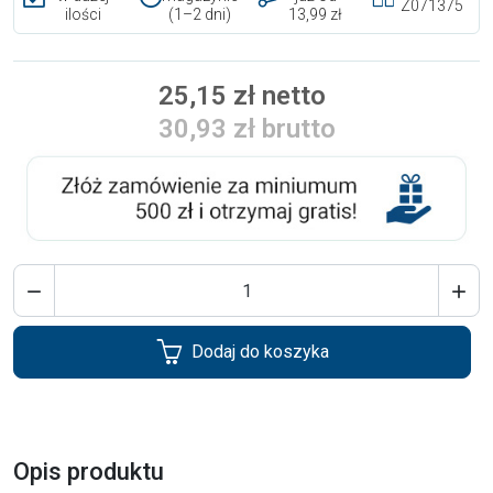
Z071375
ilości
(1–2 dni)
13,99 zł
25,15 zł netto
30,93 zł brutto


Dodaj do koszyka
Opis produktu