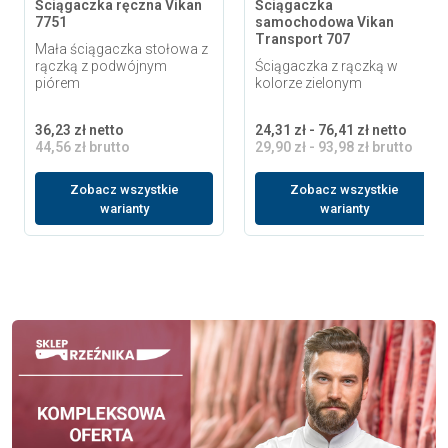
Ściągaczka ręczna Vikan
Ściągaczka
7751
samochodowa Vikan
Transport 707
Mała ściągaczka stołowa z
rączką z podwójnym
Ściągaczka z rączką w
piórem
kolorze zielonym
36,23 zł netto
24,31 zł - 76,41 zł netto
44,56 zł brutto
29,90 zł - 93,98 zł brutto
Zobacz wszystkie
Zobacz wszystkie
warianty
warianty