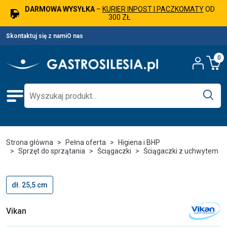
DARMOWA WYSYŁKA
–
KURIER INPOST I PACZKOMATY
OD
300 ZŁ
Skontaktuj się z nami
O nas
0
Strona główna
Pełna oferta
Higiena i BHP
Sprzęt do sprzątania
Ściągaczki
Ściągaczki z uchwytem
dł. 25,5 cm
Vikan