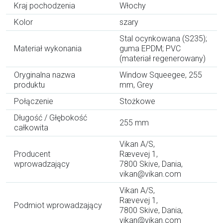
Kraj pochodzenia
Włochy
Kolor
szary
Stal ocynkowana (S235);
Materiał wykonania
guma EPDM; PVC
(materiał regenerowany)
Oryginalna nazwa
Window Squeegee, 255
produktu
mm, Grey
Połączenie
Stożkowe
Długość / Głębokość
255 mm
całkowita
Vikan A/S,
Producent
Rævevej 1,
wprowadzający
7800 Skive, Dania,
vikan@vikan.com
Vikan A/S,
Rævevej 1,
Podmiot wprowadzający
7800 Skive, Dania,
vikan@vikan.com