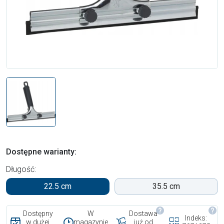
Dostępne warianty:
Długość:
22.5 cm
35.5 cm
Dostępny
W
Dostawa
Indeks:
w dużej
magazynie
już od