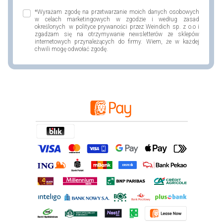
*Wyrażam zgodę na przetwarzanie moich danych osobowych
w celach marketingowych w zgodzie i według zasad
określonych w polityce prywaności przez Weindich sp. z o.o i
zgadzam się na otrzymywanie newsletterów ze sklepów
internetowych przynależących do firmy. Wiem, że w każdej
chwili mogę odwołać zgodę.