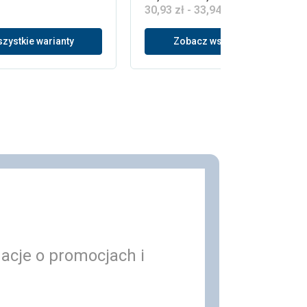
30,93 zł - 33,94 zł brutto
zystkie warianty
Zobacz wszystkie warianty
macje o promocjach i