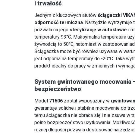
i trwałość
Jednym z kluczowych atutów
ściągaczki VIKA
odporność termiczna
. Narzędzie wytrzymuje 
pozwala na jego
sterylizację w autoklawie
i m
temperatury 93°C. Maksymalna temperatura uży
żywnością to 50°C, natomiast w zastosowaniac
Ściągaczka może być również używana w warun
jest odporna na temperatury do -20°C. Taka wytr
produkt idealny do pracy w zmiennych i wymaga
System gwintowanego mocowania – 
bezpieczeństwo
Model
71606
został wyposażony w
gwintowan
gwarantuje solidne i stabilne mocowanie do trz
temu ściągaczka nie obraca się i nie zsuwa w tr
pełne bezpieczeństwo użytkowania. Możliwoś
różnej długości pozwala dostosować narzędzie 