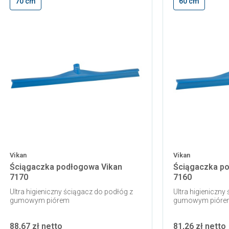
70 cm
60 cm
Vikan
Vikan
Ściągaczka podłogowa Vikan
Ściągaczka p
7170
7160
Ultra higieniczny ściągacz do podłóg z
Ultra higieniczny
gumowym piórem
gumowym pióre
88,67 zł netto
81,26 zł netto