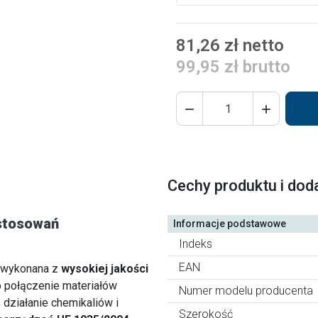
81,26 zł netto
99,95 zł brutto


Cechy produktu i dod
astosowań
Informacje podstawowe
Indeks
EAN
 wykonana z
wysokiej jakości
o połączenie materiałów
Numer modelu producenta
działanie chemikaliów i
Szerokość