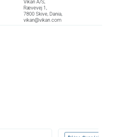
Vikan A/S,
Rævevej 1,
7800 Skive, Dania,
vikan@vikan.com