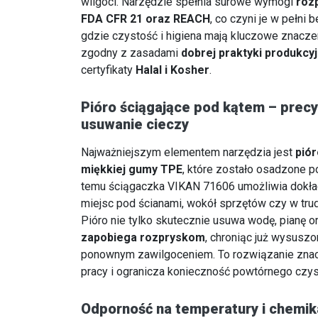
wilgoci. Narzędzie spełnia surowe wymogi
roz
FDA CFR 21 oraz REACH
, co czyni je w pełni
gdzie czystość i higiena mają kluczowe znaczen
zgodny z zasadami
dobrej praktyki produkcy
certyfikaty
Halal i Kosher
.
Pióro ściągające pod kątem – precy
usuwanie cieczy
Najważniejszym elementem narzędzia jest
pió
miękkiej gumy TPE
, które zostało osadzone 
temu ściągaczka VIKAN 71606 umożliwia dokła
miejsc pod ścianami, wokół sprzętów czy w tr
Pióro nie tylko skutecznie usuwa wodę, pianę or
zapobiega rozpryskom
, chroniąc już wysusz
ponownym zawilgoceniem. To rozwiązanie zna
pracy i ogranicza konieczność powtórnego czy
Odporność na temperatury i chemik