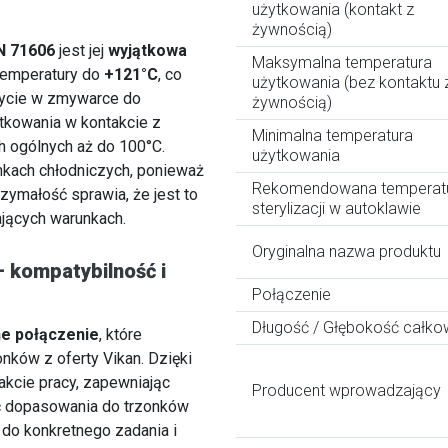
użytkowania (kontakt z
żywnością)
N 71606
jest jej
wyjątkowa
Maksymalna temperatura
temperatury do
+121°C
, co
użytkowania (bez kontaktu 
ycie w zmywarce do
żywnością)
tkowania w kontakcie z
Minimalna temperatura
h ogólnych aż do 100°C.
użytkowania
kach chłodniczych, ponieważ
Rekomendowana temperat
zymałość sprawia, że jest to
sterylizacji w autoklawie
jących warunkach.
Oryginalna nazwa produktu
kompatybilność i
Połączenie
Długość / Głębokość całko
e połączenie
, które
onków z oferty Vikan. Dzięki
akcie pracy, zapewniając
Producent wprowadzający
ć dopasowania do trzonków
do konkretnego zadania i