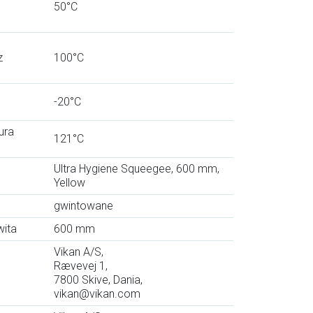
50°C
z
100°C
-20°C
ura
121°C
Ultra Hygiene Squeegee, 600 mm,
Yellow
gwintowane
wita
600 mm
Vikan A/S,
Rævevej 1,
7800 Skive, Dania,
vikan@vikan.com