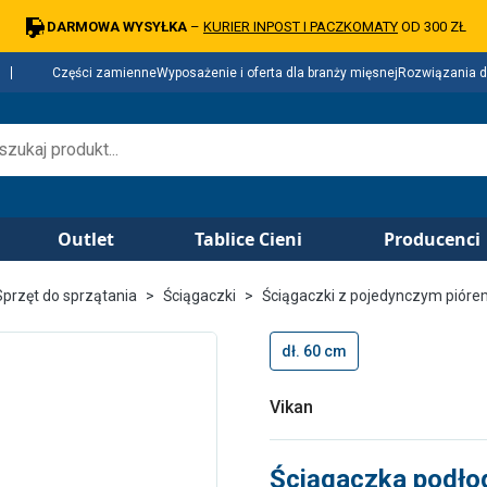
DARMOWA WYSYŁKA
–
KURIER INPOST I PACZKOMATY
OD 300 ZŁ
Części zamienne
Wyposażenie i oferta dla branży mięsnej
Rozwiązania d
Outlet
Tablice Cieni
Producenci
Sprzęt do sprzątania
Ściągaczki
Ściągaczki z pojedynczym piór
dł. 60 cm
Vikan
Ściągaczka podł