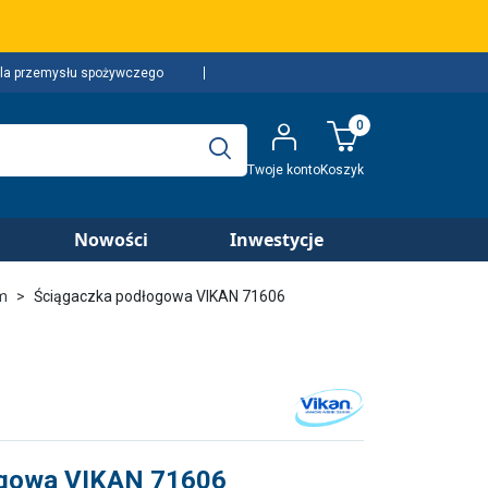
la przemysłu spożywczego
0
Twoje konto
Koszyk
Nowości
Inwestycje
em
Ściągaczka podłogowa VIKAN 71606
ogowa VIKAN 71606