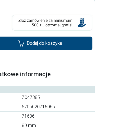
Dodaj do koszyka
atkowe informacje
Z047385
5705020716065
71606
80 mm