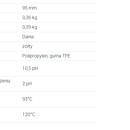
95 mm
0,36 kg
0,39 kg
Dania
żółty
Polipropylen; guma TPE
10,5 pH
żeniu
2 pH
93°C
120°C