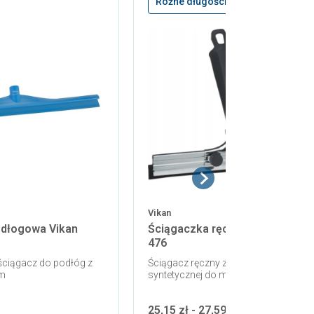
Różne długości
Vikan
odłogowa Vikan
Ściągaczka ręczna do szyb VI
476
 ściągacz do podłóg z
Ściągacz ręczny z piórem z gumy
m
syntetycznej do mycia okien
25,15 zł - 27,59 zł netto