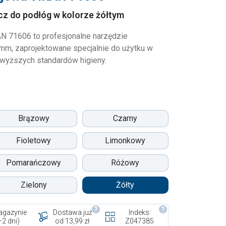
acz do podłóg w kolorze żółtym
 71606 to profesjonalne narzędzie
mm, zaprojektowane specjalnie do użytku w
wyższych standardów higieny.
Brązowy
Czarny
Fioletowy
Limonkowy
Pomarańczowy
Różowy
Zielony
Żółty
gazynie
Dostawa już
Indeks:
–2 dni)
od 13,99 zł
Z047385