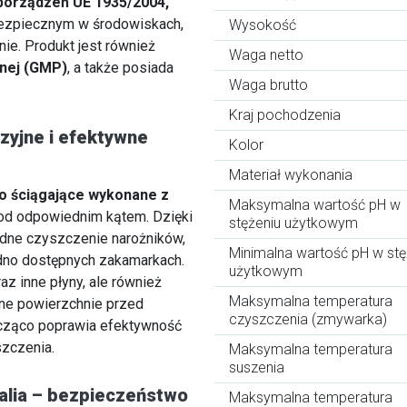
porządzeń UE 1935/2004,
 bezpiecznym w środowiskach,
Wysokość
ie. Produkt jest również
Waga netto
jnej (GMP)
, a także posiada
Waga brutto
Kraj pochodzenia
zyjne i efektywne
Kolor
Materiał wykonania
ro ściągające wykonane z
Maksymalna wartość pH w
pod odpowiednim kątem. Dzięki
stężeniu użytkowym
dne czyszczenie narożników,
Minimalna wartość pH w stę
udno dostępnych zakamarkach.
użytkowym
az inne płyny, ale również
Maksymalna temperatura
one powierzchnie przed
czyszczenia (zmywarka)
cząco poprawia efektywność
szczenia.
Maksymalna temperatura
suszenia
alia – bezpieczeństwo
Maksymalna temperatura