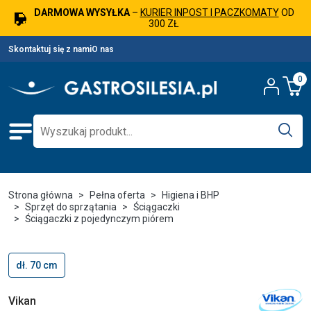
DARMOWA WYSYŁKA
–
KURIER INPOST I PACZKOMATY
OD
300 ZŁ
Skontaktuj się z nami
O nas
0
Strona główna
Pełna oferta
Higiena i BHP
Sprzęt do sprzątania
Ściągaczki
Ściągaczki z pojedynczym piórem
dł. 70 cm
Vikan