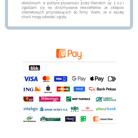
określonych w polityce prywaności przez Weindich sp. z o.o i
zgadzam się na otrzymywanie newsletterów ze sklepów
internetowych przynależących do firmy. Wiem, że w każdej
chwili mogę odwołać zgodę.