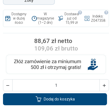
Żółty
Dostępny
W
Dostawa
Indeks:
w dużej
magazynie
już od
Z047358
ilości
(1–2 dni)
15,99 zł
88,67 zł netto
109,06 zł brutto


Dodaj do koszyka