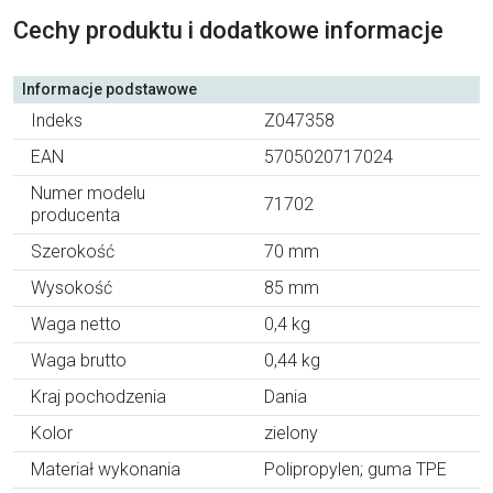
Cechy produktu i dodatkowe informacje
Informacje podstawowe
Indeks
Z047358
EAN
5705020717024
Numer modelu
71702
producenta
Szerokość
70 mm
Wysokość
85 mm
Waga netto
0,4 kg
Waga brutto
0,44 kg
Kraj pochodzenia
Dania
Kolor
zielony
Materiał wykonania
Polipropylen; guma TPE