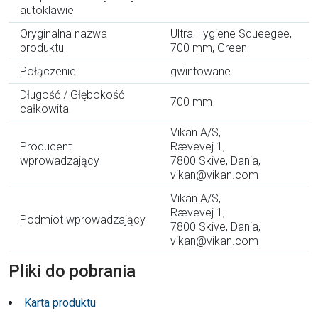
autoklawie
Oryginalna nazwa
Ultra Hygiene Squeegee,
produktu
700 mm, Green
Połączenie
gwintowane
Długość / Głębokość
700 mm
całkowita
Vikan A/S,
Producent
Rævevej 1,
wprowadzający
7800 Skive, Dania,
vikan@vikan.com
Vikan A/S,
Rævevej 1,
Podmiot wprowadzający
7800 Skive, Dania,
vikan@vikan.com
Pliki do pobrania
Karta produktu