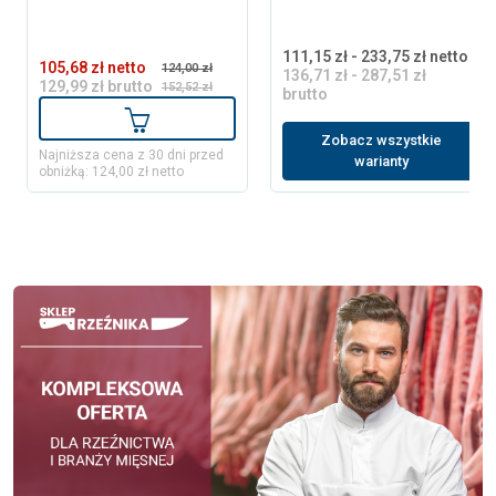
111,15 zł - 233,75 zł netto
105,68 zł netto
124,00 zł
136,71 zł - 287,51 zł
129,99 zł brutto
152,52 zł
brutto
Dodaj do koszyka
Zobacz wszystkie
Najniższa cena z 30 dni przed
warianty
obniżką: 124,00 zł netto