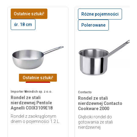
Ostatnie sztuki!
Różne pojemności
śr. 18 cm
Polerowane
Ostatnie sztuki!
-22,53 zł
Importer Weindich sp. z o.o.
Contacto
Rondel ze stali
Rondel ze stali
nierdzewnej Pentole
nierdzewnej Contacto
Agnelli COIX3109E18
Cookware 2000
Rondel z zaokrąglonym
Głęboki rondel do
dnem o pojemności 1.2 L.
gotowania ze stali
nierdzewnej