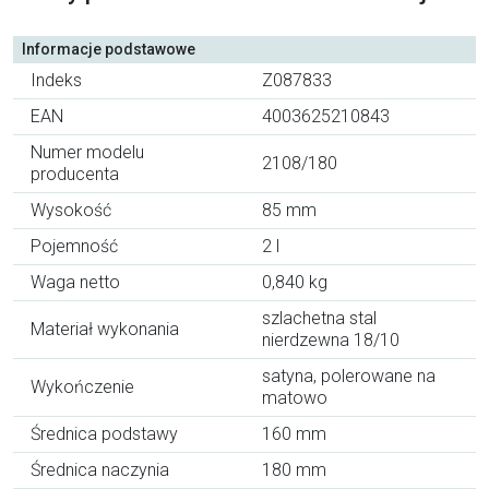
Informacje podstawowe
Indeks
Z087833
EAN
4003625210843
Numer modelu
2108/180
producenta
Wysokość
85 mm
Pojemność
2 l
Waga netto
0,840 kg
szlachetna stal
Materiał wykonania
nierdzewna 18/10
satyna, polerowane na
Wykończenie
matowo
Średnica podstawy
160 mm
Średnica naczynia
180 mm