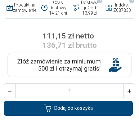
Czas
Dostawa
Produkt na
Indeks:
dostawy
już od
zamówienie
Z087833
14-21 dni
13,99 zł
111,15 zł netto
136,71 zł brutto


Dodaj do koszyka