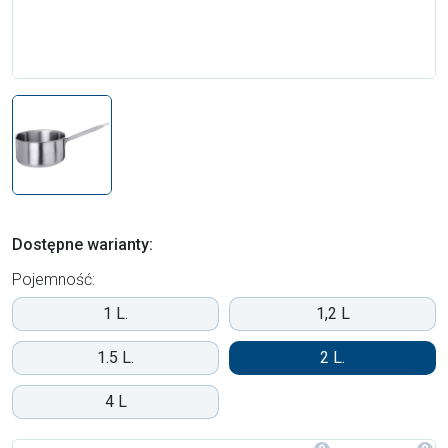
Dostępne warianty:
Pojemność:
1 L.
1,2 L
1.5 L.
2 L.
4 L