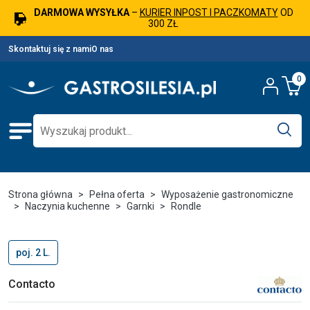
DARMOWA WYSYŁKA
–
KURIER INPOST I PACZKOMATY
OD
300 ZŁ
Skontaktuj się z nami
O nas
0
Strona główna
Pełna oferta
Wyposażenie gastronomiczne
Naczynia kuchenne
Garnki
Rondle
poj. 2 L.
Contacto