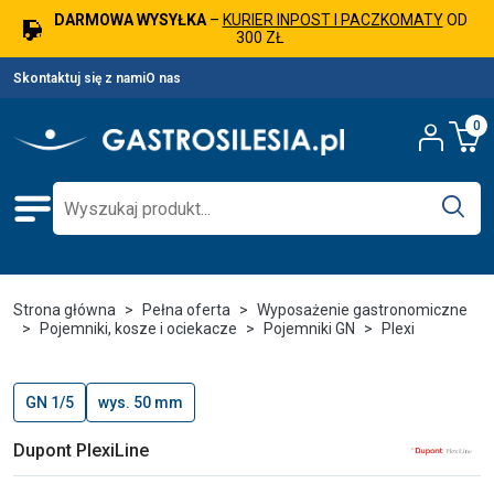
DARMOWA WYSYŁKA
–
KURIER INPOST I PACZKOMATY
OD
300 ZŁ
Skontaktuj się z nami
O nas
0
Strona główna
Pełna oferta
Wyposażenie gastronomiczne
Pojemniki, kosze i ociekacze
Pojemniki GN
Plexi
GN 1/5
wys. 50 mm
Dupont PlexiLine