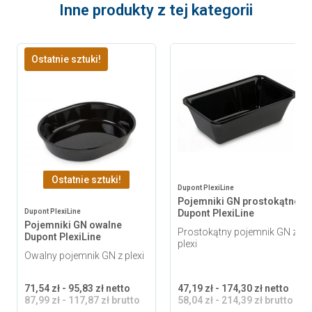
Inne produkty z tej kategorii
Ostatnie sztuki!
Ostatnie sztuki!
Dupont PlexiLine
Pojemniki GN prostokątne
Dupont PlexiLine
Dupont PlexiLine
Pojemniki GN owalne
Prostokątny pojemnik GN z
Dupont PlexiLine
plexi
Owalny pojemnik GN z plexi
71,54 zł - 95,83 zł netto
47,19 zł - 174,30 zł netto
87,99 zł - 117,87 zł brutto
58,04 zł - 214,39 zł brutto