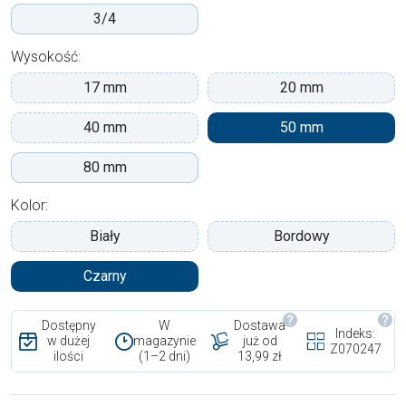
3/4
Wysokość:
17 mm
20 mm
40 mm
50 mm
80 mm
Kolor:
Biały
Bordowy
Czarny
Dostępny
W
Dostawa
Indeks:
w dużej
magazynie
już od
Z070247
ilości
(1–2 dni)
13,99 zł