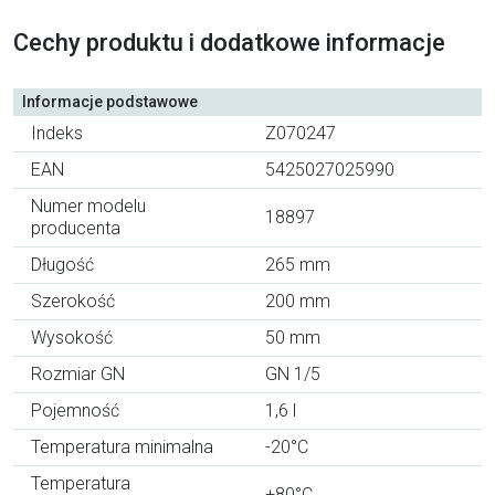
Cechy produktu i dodatkowe informacje
Informacje podstawowe
Indeks
Z070247
EAN
5425027025990
Numer modelu
18897
producenta
Długość
265 mm
Szerokość
200 mm
Wysokość
50 mm
Rozmiar GN
GN 1/5
Pojemność
1,6 l
Temperatura minimalna
-20°C
Temperatura
+80°C