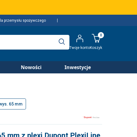
la przemysłu spożywczego
0
Twoje konto
Koszyk
Nowości
Inwestycje
wys. 65 mm
5 mm z plexi Dupont PlexiLine