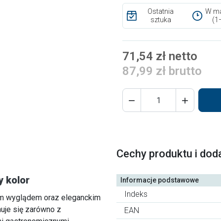
Ostatnia
W ma
sztuka
(1
71,54 zł netto
87,99 zł brutto


Cechy produktu i dod
y kolor
Informacje podstawowe
Indeks
ym wyglądem oraz eleganckim
uje się zarówno z
EAN