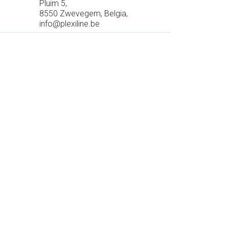
Pluim 5,
8550 Zwevegem, Belgia,
info@plexiline.be