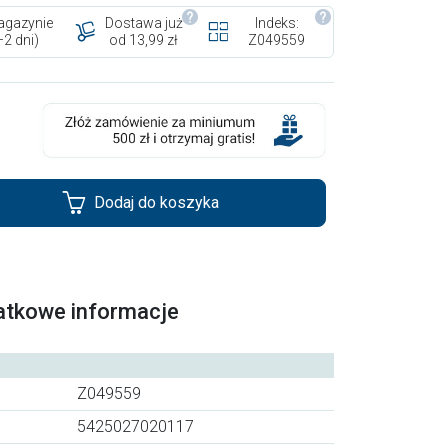
gazynie
Dostawa już
Indeks:
–2 dni)
od 13,99 zł
Z049559
Dodaj do koszyka
atkowe informacje
Z049559
5425027020117