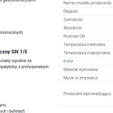
mi gastronomicznymi.
Numer modelu producenta
Długość
Szerokość
Wysokość
ronomicznych,
Rozmiar GN
Temperatura minimalna
czny GN 1/5
Temperatura maksymalna
konany zgodnie ze
Kolor
mpatybilny z profesjonalnym
Materiał wykonania
Mycie w zmywarce
Producent wprowadzający
ymi,
ch i bufetach.