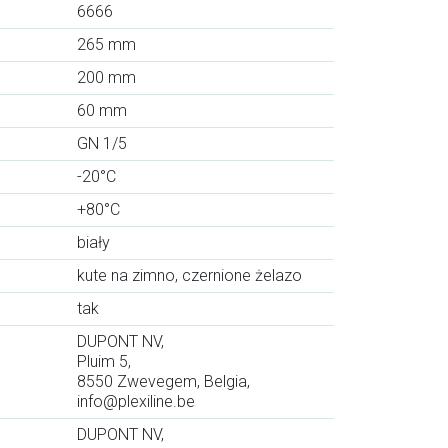
6666
265 mm
200 mm
60 mm
GN 1/5
-20°C
+80°C
biały
kute na zimno, czernione żelazo
tak
DUPONT NV,
Pluim 5,
8550 Zwevegem, Belgia,
info@plexiline.be
DUPONT NV,