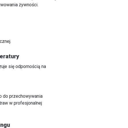
rwowania żywności.
cznej.
eratury
zuje się odpornością na
o do przechowywania
traw w profesjonalnej
ingu