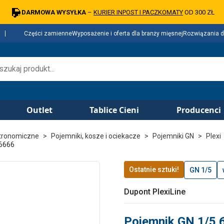
DARMOWA WYSYŁKA
–
KURIER INPOST I PACZKOMATY
OD 300 ZŁ
Części zamienne
Wyposażenie i oferta dla branży mięsnej
Rozwiązania d
Outlet
Tablice Cieni
Producenci
tronomiczne
Pojemniki, kosze i ociekacze
Pojemniki GN
Plexi
 6666
Ostatnie sztuki!
GN 1/5
Dupont PlexiLine
Pojemnik GN 1/5 6