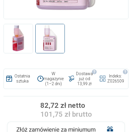
W
Dostawa
Ostatnia
Indeks:
magazynie
już od
sztuka
Z026509
(1–2 dni)
13,99 zł
82,72 zł netto
101,75 zł brutto