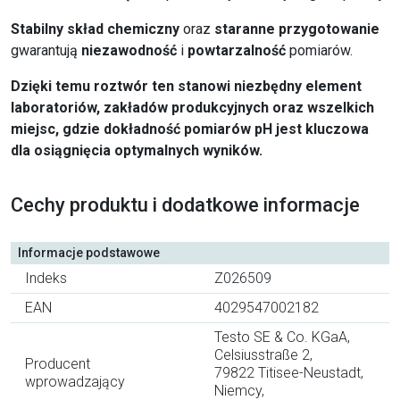
Stabilny skład chemiczny
oraz
staranne przygotowanie
gwarantują
niezawodność
i
powtarzalność
pomiarów.
Dzięki temu roztwór ten stanowi niezbędny element
laboratoriów, zakładów produkcyjnych oraz wszelkich
miejsc, gdzie dokładność pomiarów pH jest kluczowa
dla osiągnięcia optymalnych wyników.
Cechy produktu i dodatkowe informacje
Informacje podstawowe
Indeks
Z026509
EAN
4029547002182
Testo SE & Co. KGaA,
Celsiusstraße 2,
Producent
79822 Titisee-Neustadt,
wprowadzający
Niemcy,