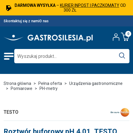
DARMOWA WYSYŁKA
–
KURIER INPOST I PACZKOMATY
OD
300 ZŁ
Skontaktuj się z nami
O nas
0
Strona główna
Pełna oferta
Urządzenia gastronomiczne
Pomiarowe
PH-metry
TESTO
Roztwór buforowy pH 4.01, TESTO