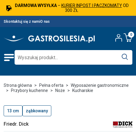
DARMOWA WYSYŁKA
–
KURIER INPOST I PACZKOMATY
OD
300 ZŁ
Skontaktuj się z nami
O nas
0
Strona główna
Pełna oferta
Wyposażenie gastronomiczne
Przybory kuchenne
Noże
Kucharskie
13 cm
ząbkowany
Friedr. Dick