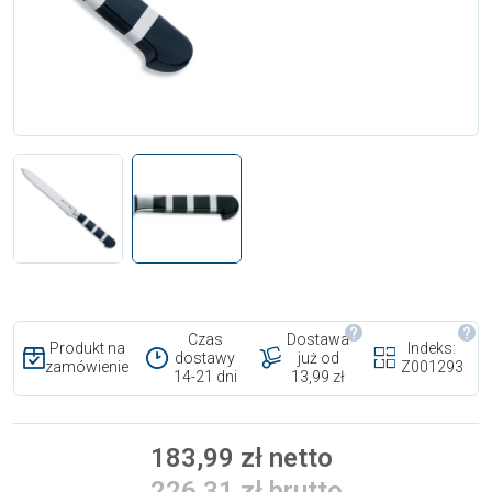
Czas
Dostawa
Produkt na
Indeks:
dostawy
już od
zamówienie
Z001293
14-21 dni
13,99 zł
183,99 zł netto
226,31 zł brutto