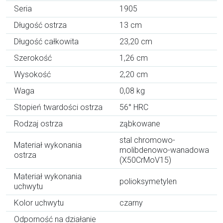
Seria
1905
Długość ostrza
13 cm
Długość całkowita
23,20 cm
Szerokość
1,26 cm
Wysokość
2,20 cm
Waga
0,08 kg
Stopień twardości ostrza
56° HRC
Rodzaj ostrza
ząbkowane
stal chromowo-
Materiał wykonania
molibdenowo-wanadowa
ostrza
(X50CrMoV15)
Materiał wykonania
polioksymetylen
uchwytu
Kolor uchwytu
czarny
Odporność na działanie