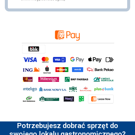
Potrzebujesz dobrać sprzęt do
swojego lokalu gastronomicznego?