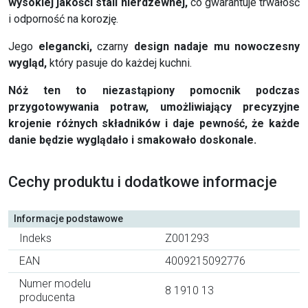
wysokiej jakości stali nierdzewnej,
co gwarantuje trwałość
i odporność na korozję.
Jego
elegancki,
czarny
design
nadaje mu nowoczesny
wygląd,
który pasuje do każdej kuchni.
Nóż ten to niezastąpiony pomocnik podczas
przygotowywania potraw, umożliwiający precyzyjne
krojenie różnych składników i daje pewność, że każde
danie będzie wyglądało i smakowało doskonale.
Cechy produktu i dodatkowe informacje
Informacje podstawowe
Indeks
Z001293
EAN
4009215092776
Numer modelu
8 1910 13
producenta