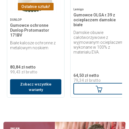
Ostatnie sztuki!
Lemigo
Gumowce OLGA r.39 z
ocieplaczem damskie
DUNLOP
białe
Gumowce ochronne
Dunlop Protomastor
Damskie obuwie
171BV
całotworzywowe z
wyjmowanym ocieplaczem,
Białe kalosze ochronne z
wykonane w 100% z
metalowym noskiem
materiału EVA.
80,84 zł netto
99,43 zł brutto
64,50 zł netto
79,34 zł brutto
Zobacz wszystkie
Dodaj do ko
warianty