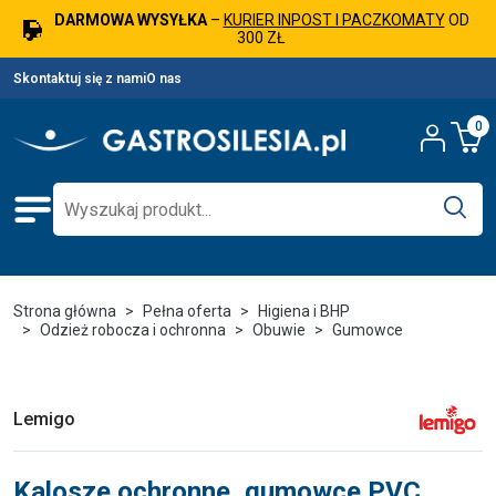
DARMOWA WYSYŁKA
–
KURIER INPOST I PACZKOMATY
OD
300 ZŁ
Skontaktuj się z nami
O nas
0
Strona główna
Pełna oferta
Higiena i BHP
Odzież robocza i ochronna
Obuwie
Gumowce
Lemigo
Kalosze ochronne, gumowce PVC,