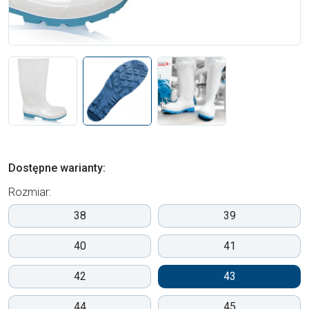
Dostępne warianty:
Rozmiar:
38
39
40
41
42
43
44
45