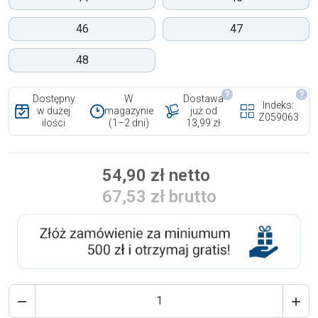
46
47
48
Dostępny
W
Dostawa
Indeks:
w dużej
magazynie
już od
Z059063
ilości
(1–2 dni)
13,99 zł
54,90 zł netto
67,53 zł brutto

