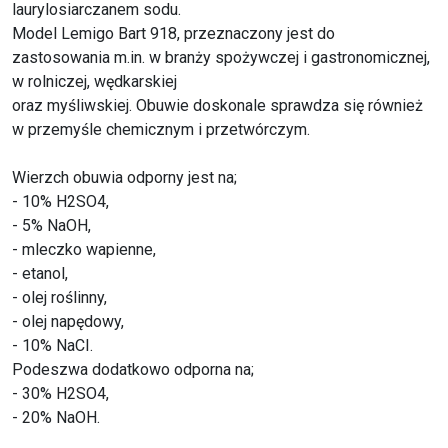
laurylosiarczanem sodu.
Model Lemigo Bart 918, przeznaczony jest do
zastosowania m.in. w branży spożywczej i gastronomicznej,
w rolniczej, wędkarskiej
oraz myśliwskiej. Obuwie doskonale sprawdza się również
w przemyśle chemicznym i przetwórczym.
Wierzch obuwia odporny jest na;
- 10% H2SO4,
- 5% NaOH,
- mleczko wapienne,
- etanol,
- olej roślinny,
- olej napędowy,
- 10% NaCI.
Podeszwa dodatkowo odporna na;
- 30% H2SO4,
- 20% NaOH.