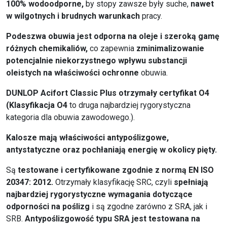
100% wodoodporne,
by stopy zawsze były suche,
nawet
w wilgotnych i brudnych warunkach
pracy.
Podeszwa obuwia jest odporna na oleje i szeroką gamę
różnych chemikaliów,
co zapewnia
zminimalizowanie
potencjalnie niekorzystnego wpływu substancji
oleistych na właściwości ochronne
obuwia.
DUNLOP Acifort Classic Plus otrzymały certyfikat O4
(Klasyfikacja O4
to druga najbardziej rygorystyczna
kategoria dla obuwia zawodowego.).
Kalosze mają właściwości antypoślizgowe,
antystatyczne oraz pochłaniają energię w okolicy pięty.
Są
testowane i certyfikowane zgodnie z normą EN ISO
20347: 2012.
Otrzymały klasyfikację SRC, czyli
spełniają
najbardziej
rygorystyczne wymagania dotyczące
odporności na poślizg
i są zgodne zarówno z SRA, jak i
SRB.
Antypoślizgowość typu SRA
jest testowana na