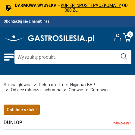
DARMOWA WYSYŁKA
–
KURIER INPOST I PACZKOMATY
OD
300 ZŁ
Skontaktuj się z nami
O nas
0
Strona główna
Pełna oferta
Higiena i BHP
Odzież robocza i ochronna
Obuwie
Gumowce
Ostatnie sztuki!
DUNLOP