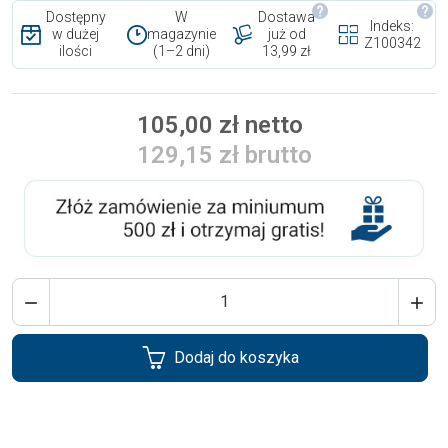
Dostępny
W
Dostawa
Indeks:
w dużej
magazynie
już od
Z100342
ilości
(1–2 dni)
13,99 zł
105,00 zł netto
129,15 zł brutto


Dodaj do koszyka