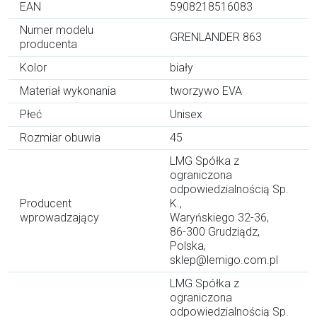
EAN
5908218516083
Numer modelu
GRENLANDER 863
producenta
Kolor
biały
Materiał wykonania
tworzywo EVA
Płeć
Unisex
Rozmiar obuwia
45
LMG Spółka z
ograniczona
odpowiedzialnością Sp.
Producent
K.,
wprowadzający
Waryńskiego 32-36,
86-300 Grudziądz,
Polska,
sklep@lemigo.com.pl
LMG Spółka z
ograniczona
odpowiedzialnością Sp.