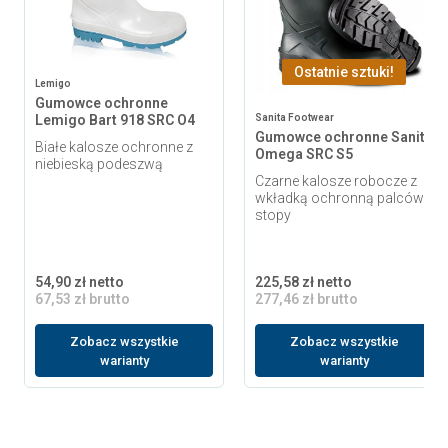
Ostatnie sztuki!
Lemigo
Gumowce ochronne
Lemigo Bart 918 SRC O4
Sanita Footwear
Gumowce ochronne Sanita
Białe kalosze ochronne z
Omega SRC S5
niebieską podeszwą
Czarne kalosze robocze z
wkładką ochronną palców i
stopy
54,90 zł netto
225,58 zł netto
67,53 zł brutto
277,46 zł brutto
Zobacz wszystkie
Zobacz wszystkie
warianty
warianty