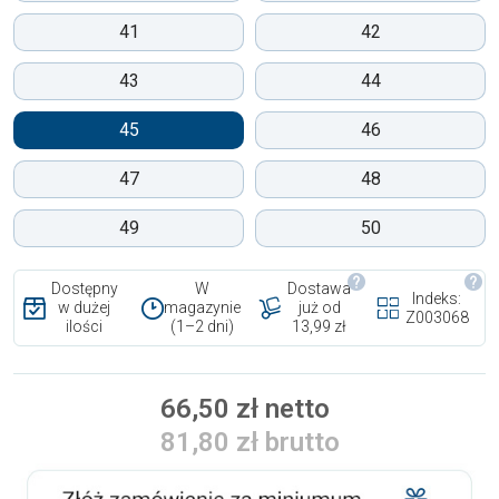
41
42
43
44
45
46
47
48
49
50
Dostępny
W
Dostawa
Indeks:
w dużej
magazynie
już od
Z003068
ilości
(1–2 dni)
13,99 zł
66,50 zł netto
81,80 zł brutto