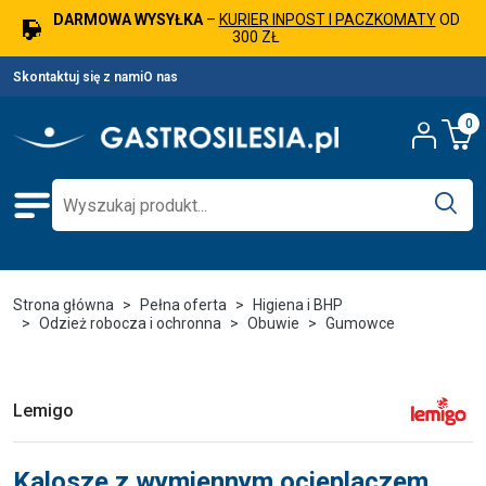
DARMOWA WYSYŁKA
–
KURIER INPOST I PACZKOMATY
OD
300 ZŁ
Skontaktuj się z nami
O nas
0
Strona główna
Pełna oferta
Higiena i BHP
Odzież robocza i ochronna
Obuwie
Gumowce
Lemigo
Kalosze z wymiennym ocieplaczem,