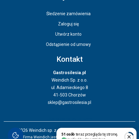
Śledzenie zamówienia
Zaloguj się
Utwórz konto
Odstąpienie od umowy
Kontakt
Gastrosilesia.pl
Weindich Sp. z o.o.
ul. Adamieckiego 8
41-503 Chorzów
sklep@gastrosilesia.pl
Odstąpienie od umowy
© 2026 Weindich sp. z o. o. Wszystkie prawa zastrzeżone.
Firma Weindich jest właścicielem marki Gastrosilesia.