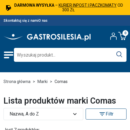
DARMOWA WYSYŁKA
–
KURIER INPOST I PACZKOMATY
OD
300 ZŁ
Skontaktuj się z nami
O nas
0
Strona główna
Marki
Comas
Lista produktów marki Comas
expand_more
filter_list
Nazwa, A do Z
Filtr
Jest 7 produktów.