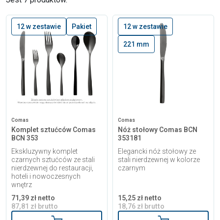
12 w zestawie
Pakiet
12 w zestawie
221 mm
Comas
Comas
Komplet sztućców Comas
Nóż stołowy Comas BCN
BCN 353
353181
Ekskluzywny komplet
Elegancki nóż stołowy ze
czarnych sztućców ze stali
stali nierdzewnej w kolorze
nierdzewnej do restauracji,
czarnym
hoteli i nowoczesnych
wnętrz
71,39 zł netto
15,25 zł netto
87,81 zł brutto
18,76 zł brutto
Dodaj do koszyka
Dodaj do kosz