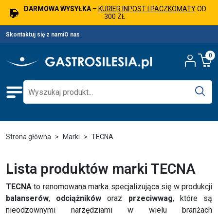
DARMOWA WYSYŁKA
–
KURIER INPOST I PACZKOMATY
OD
300 ZŁ
Skontaktuj się z nami
O nas
0
Strona główna
Marki
TECNA
Lista produktów marki TECNA
TECNA
to renomowana marka specjalizująca się w produkcji
balanserów
,
odciążników
oraz
przeciwwag
, które są
nieodzownymi narzędziami w wielu branżach