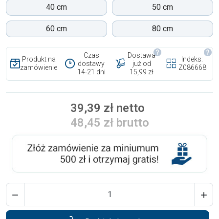
40 cm
50 cm
60 cm
80 cm
Czas
Dostawa
Produkt na
Indeks:
dostawy
już od
zamówienie
Z086668
14-21 dni
15,99 zł
39,39 zł netto
48,45 zł brutto

