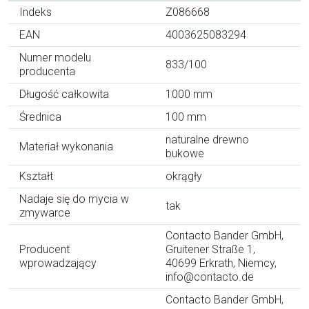
Indeks
Z086668
EAN
4003625083294
Numer modelu
833/100
producenta
Długość całkowita
1000 mm
Średnica
100 mm
naturalne drewno
Materiał wykonania
bukowe
Kształt
okrągły
Nadaje się do mycia w
tak
zmywarce
Contacto Bander GmbH,
Producent
Gruitener Straße 1,
wprowadzający
40699 Erkrath, Niemcy,
info@contacto.de
Contacto Bander GmbH,