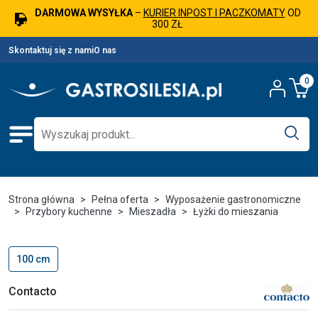
DARMOWA WYSYŁKA
–
KURIER INPOST I PACZKOMATY
OD
300 ZŁ
Skontaktuj się z nami
O nas
0
Strona główna
Pełna oferta
Wyposażenie gastronomiczne
Przybory kuchenne
Mieszadła
Łyżki do mieszania
100 cm
Contacto