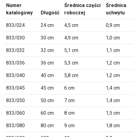
Numer
Średnica części
Średnica
katalogowy
Długość
roboczej
uchwytu
833/024
24 cm
4,5 cm
0,9 cm
833/030
30 cm
4,9 cm
1,0 cm
833/032
32 cm
5,1 cm
1,1 cm
833/036
36 cm
5,3 cm
1,2 cm
833/040
40 cm
5,8 cm
1,2 cm
833/045
45 cm
6 cm
1,4 cm
833/050
50 cm
7 cm
1,4 cm
833/060
60 cm
8 cm
1,5 cm
833/080
80 cm
9 cm
1,8 cm