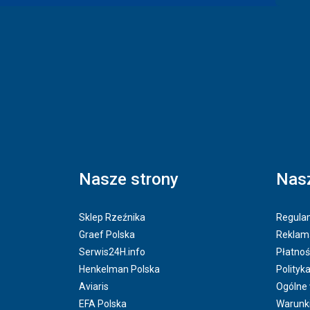
Nasze strony
Nasz
Sklep Rzeźnika
Regulam
Graef Polska
Reklama
Serwis24H.info
Płatnoś
Henkelman Polska
Polityk
Aviaris
Ogólne
EFA Polska
Warunk