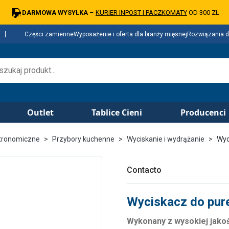
DARMOWA WYSYŁKA
–
KURIER INPOST I PACZKOMATY
OD 300 ZŁ
Części zamienne
Wyposażenie i oferta dla branży mięsnej
Rozwiązania d
Outlet
Tablice Cieni
Producenci
tronomiczne
Przybory kuchenne
Wyciskanie i wydrążanie
Wyc
Contacto
Wyciskacz do pur
Wykonany z wysokiej jakoś