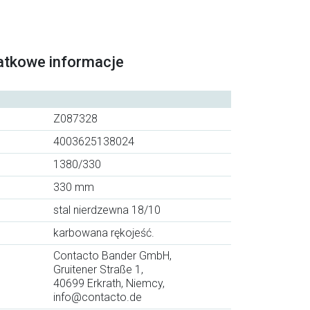
atkowe informacje
Z087328
4003625138024
1380/330
330 mm
stal nierdzewna 18/10
karbowana rękojeść.
Contacto Bander GmbH,
Gruitener Straße 1,
40699 Erkrath, Niemcy,
info@contacto.de