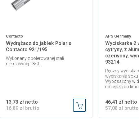
Contacto
APS Germany
Wydrążacz do jabłek Polaris
Wyciskarka 2 w
Contacto 921/195
cytryny, z alu
czerwony, wym
Wykonany z polerowanej stali
93214
nierdzewnej 18/0 .
Ręczny wyciskac
wyciskania soku 
Wyposażony w dwi
mniejszą do limone
13,73 zł netto
46,41 zł netto
16,89 zł brutto
57,08 zł brutto
 koszyka
Dodaj do koszyka