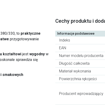
Cechy produktu i dod
1380/330, to
praktyczne
Informacje podstawowe
łatwe
przygotowywanie
Indeks
EAN
u
kształtowi
jest
wygodny
w
Numer modelu producenta
 doskonale sprawdza się
Długość całkowita
Materiał wykonania
a i smakowych
Powierzchnia rękojeści
Producent wprowadzający