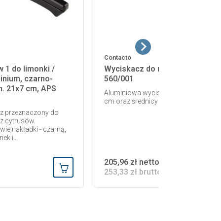
Contacto
 1 do limonki /
Wyciskacz do makaronu Conta
minium, czarno-
560/001
. 21x7 cm, APS
Aluminiowa wyciskarka o długości 37
cm oraz średnicy 8.5 cm
z przeznaczony do
z cytrusów.
e nakładki - czarną,
k i...
205,96 zł netto
253,33 zł brutto
Dodaj do koszyka