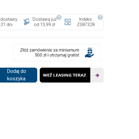
 dostawy
Dostawa już
Indeks:
-21 dni
od 13,99 zł
Z087328
Dodaj do
koszyka