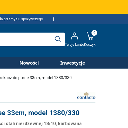
la przemysłu spożywczego
0
Twoje konto
Koszyk
Nowości
Inwestycje
iskacz do puree 33cm, model 1380/330
ee 33cm, model 1380/330
si stali nierdzewnej 18/10
, karbowana