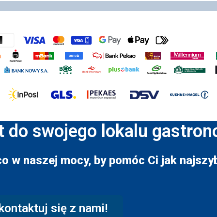
t do swojego lokalu gastro
co w naszej mocy, by pomóc Ci jak najszyb
kontaktuj się z nami!