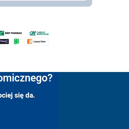
nomicznego?
ciej się da.