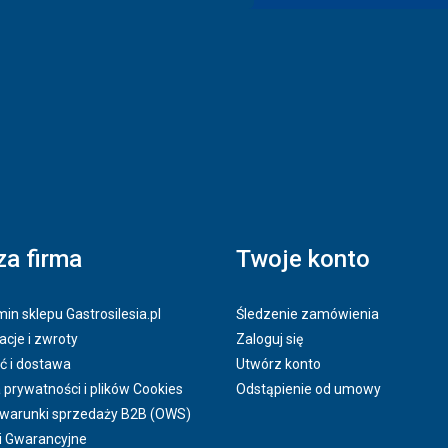
a firma
Twoje konto
in sklepu Gastrosilesia.pl
Śledzenie zamówienia
cje i zwroty
Zaloguj się
ć i dostawa
Utwórz konto
a prywatności i plików Cookies
Odstąpienie od umowy
 warunki sprzedaży B2B (OWS)
i Gwarancyjne