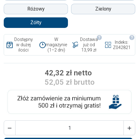
Różowy
Zielony
Żółty
Dostępny
W
Dostawa
Indeks:
w dużej
magazynie
już od
Z042821
ilości
(1–2 dni)
13,99 zł
42,32 zł netto
52,05 zł brutto

