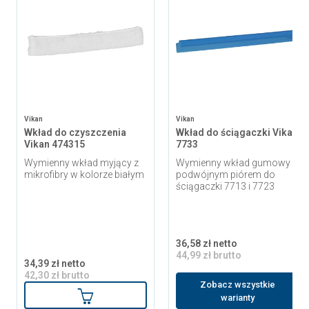
Vikan
Vikan
Wkład do czyszczenia
Wkład do ściągaczki Vikan
Vikan 474315
7733
Wymienny wkład myjący z
Wymienny wkład gumowy z
mikrofibry w kolorze białym
podwójnym piórem do
ściągaczki 7713 i 7723
36,58 zł netto
44,99 zł brutto
34,39 zł netto
42,30 zł brutto
Zobacz wszystkie
Dodaj do koszyka
warianty