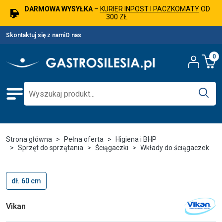
DARMOWA WYSYŁKA
–
KURIER INPOST I PACZKOMATY
OD
300 ZŁ
Skontaktuj się z nami
O nas
0
Strona główna
Pełna oferta
Higiena i BHP
Sprzęt do sprzątania
Ściągaczki
Wkłady do ściągaczek
dł. 60 cm
Vikan