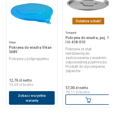
Ostatnie sztuki!
Tomgast
Pokrywa do wiadra, poj. 10
l H-418-010
Vikan
Pokrywa do wiadra Vikan
Pokrywa ze stali
5689
nierdzewnej do
zastosowania z wiadrem
Pokrywa z polipropylenu
odpowiedniej pojemności.
Produkt do wyczerpania
zapasów.
12,76 zł netto
15,69 zł brutto
57,00 zł netto
70,11 zł brutto
Zobacz wszystkie
Dodaj do ko
warianty