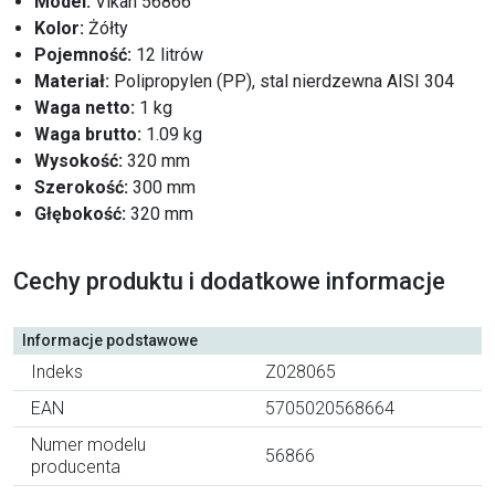
Model:
Vikan 56866
Kolor:
Żółty
Pojemność:
12 litrów
Materiał:
Polipropylen (PP), stal nierdzewna AISI 304
Waga netto:
1 kg
Waga brutto:
1.09 kg
Wysokość:
320 mm
Szerokość:
300 mm
Głębokość:
320 mm
Cechy produktu i dodatkowe informacje
Informacje podstawowe
Indeks
Z028065
EAN
5705020568664
Numer modelu
56866
producenta