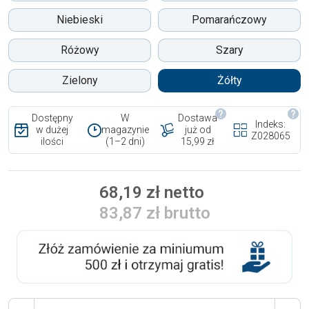
Niebieski
Pomarańczowy
Różowy
Szary
Zielony
Żółty
Dostępny
W
Dostawa
Indeks:
w dużej
magazynie
już od
Z028065
ilości
(1–2 dni)
15,99 zł
68,19 zł netto
83,87 zł brutto