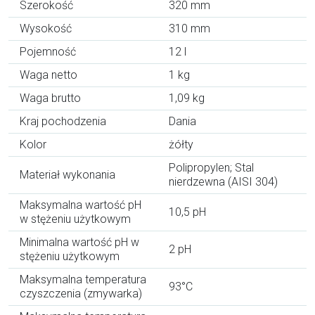
Szerokość
320 mm
Wysokość
310 mm
Pojemność
12 l
Waga netto
1 kg
Waga brutto
1,09 kg
Kraj pochodzenia
Dania
Kolor
żółty
Polipropylen; Stal
Materiał wykonania
nierdzewna (AISI 304)
Maksymalna wartość pH
10,5 pH
w stężeniu użytkowym
Minimalna wartość pH w
2 pH
stężeniu użytkowym
Maksymalna temperatura
93°C
czyszczenia (zmywarka)