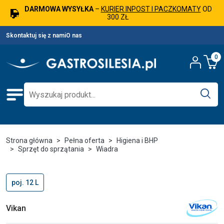
DARMOWA WYSYŁKA
–
KURIER INPOST I PACZKOMATY
OD
300 ZŁ
Skontaktuj się z nami
O nas
0
Strona główna
Pełna oferta
Higiena i BHP
Sprzęt do sprzątania
Wiadra
poj. 12 L
Vikan