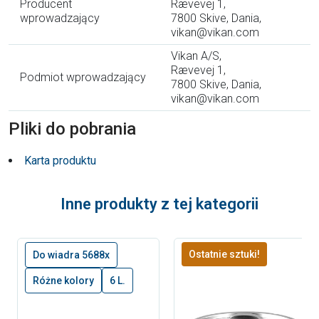
Producent
Rævevej 1,
wprowadzający
7800 Skive, Dania,
vikan@vikan.com
Vikan A/S,
Rævevej 1,
Podmiot wprowadzający
7800 Skive, Dania,
vikan@vikan.com
Pliki do pobrania
Karta produktu
Inne produkty z tej kategorii
Ostatnie sztuki!
Do wiadra 5688x
Różne kolory
6 L.