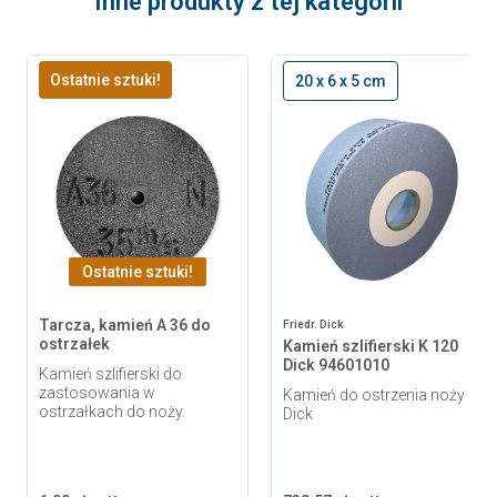
Inne produkty z tej kategorii
Ostatnie sztuki!
20 x 6 x 5 cm
Ostatnie sztuki!
Tarcza, kamień A 36 do
Friedr. Dick
ostrzałek
Kamień szlifierski K 120
Dick 94601010
Kamień szlifierski do
zastosowania w
Kamień do ostrzenia noży
ostrzałkach do noży.
Dick