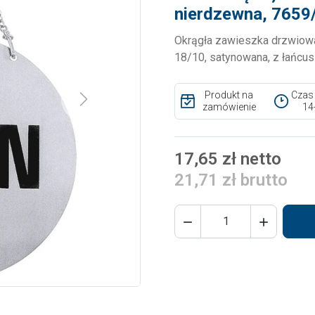
nierdzewna, 7659
Okrągła zawieszka drzwiowa
18/10, satynowana, z łańc
Produkt na
Czas
Next
zamówienie
14
17,65 zł netto
21,71 zł brutto

