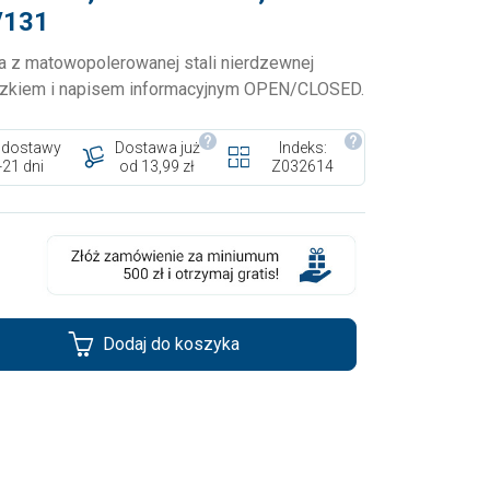
/131
 z matowopolerowanej stali nierdzewnej
uszkiem i napisem informacyjnym OPEN/CLOSED.
 dostawy
Dostawa już
Indeks:
-21 dni
od 13,99 zł
Z032614
Dodaj do koszyka