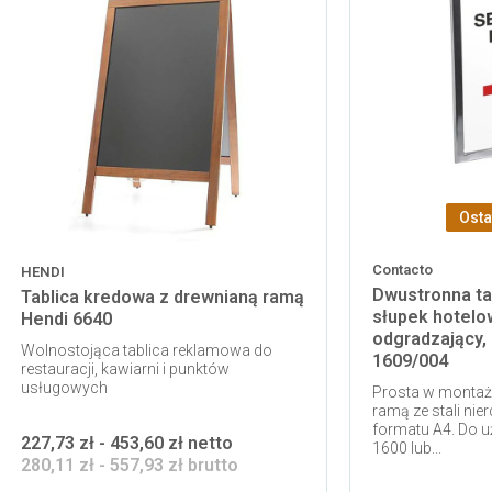
Osta
Contacto
HENDI
Dwustronna ta
Tablica kredowa z drewnianą ramą
słupek hotelow
Hendi 6640
odgradzający,
Wolnostojąca tablica reklamowa do
1609/004
restauracji, kawiarni i punktów
usługowych
Prosta w montażu
ramą ze stali nie
formatu A4. Do uż
227,73 zł - 453,60 zł netto
1600 lub...
280,11 zł - 557,93 zł brutto