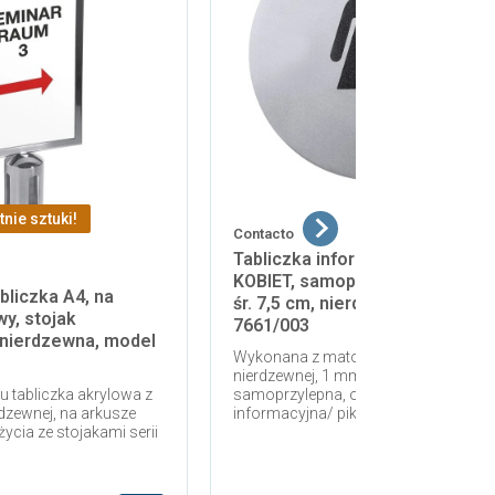
tnie sztuki!
Contacto
Tabliczka informacyjna DLA
KOBIET, samoprzylepna, drzwio
bliczka A4, na
śr. 7,5 cm, nierdzewna, model
y, stojak
7661/003
 nierdzewna, model
Wykonana z matowopolerowanej stal
nierdzewnej, 1 mm grubości,
 tabliczka akrylowa z
samoprzylepna, okrągła tabliczka
rdzewnej, na arkusze
informacyjna/ piktogram DLA PAŃ.
ycia ze stojakami serii