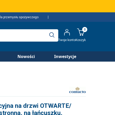
la przemysłu spożywczego
0
Twoje konto
Koszyk
Nowości
Inwestycje
acyjna na drzwi OTWARTE/
ronna, na łańcuszku,