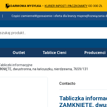
DARMOWA WYSYŁKA
–
KURIER INPOST I PACZKOMATY
OD 300 ZŁ
Części zamienne
Wyposażenie i oferta dla branży mięsnej
Rozwiązania d
Outlet
Tablice Cieni
Producenci
Tabliczki informacyjne
KNIĘTE, dwustronna, na łańcuszku, nierdzewna, 7659/131
Contacto
Tabliczka inform
ZAMKNIĘTE, dwust