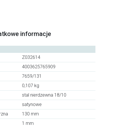
atkowe informacje
Z032614
4003625765909
7659/131
0,107 kg
stal nierdzewna 18/10
satynowe
rzna
130 mm
1 mm