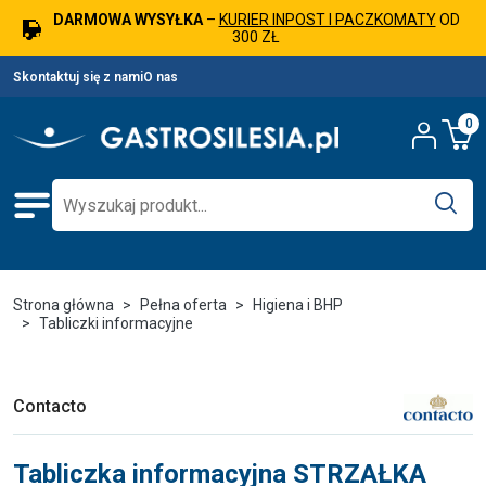
DARMOWA WYSYŁKA
–
KURIER INPOST I PACZKOMATY
OD
300 ZŁ
Skontaktuj się z nami
O nas
0
Strona główna
Pełna oferta
Higiena i BHP
Tabliczki informacyjne
Contacto
Tabliczka informacyjna STRZAŁKA