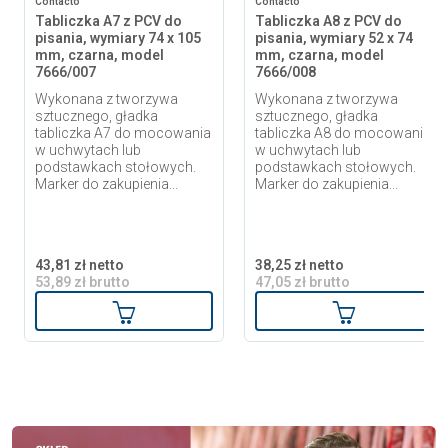
Contacto
Contacto
Tabliczka A7 z PCV do
Tabliczka A8 z PCV do
pisania, wymiary 74 x 105
pisania, wymiary 52 x 74
mm, czarna, model
mm, czarna, model
7666/007
7666/008
Wykonana z tworzywa
Wykonana z tworzywa
sztucznego, gładka
sztucznego, gładka
tabliczka A7 do mocowania
tabliczka A8 do mocowania
w uchwytach lub
w uchwytach lub
podstawkach stołowych.
podstawkach stołowych.
Marker do zakupienia...
Marker do zakupienia...
43,81 zł netto
38,25 zł netto
53,89 zł brutto
47,05 zł brutto
Dodaj do koszyka
Dodaj do ko