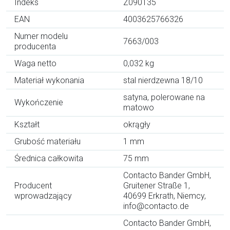
Indeks
Z090135
EAN
4003625766326
Numer modelu
7663/003
producenta
Waga netto
0,032 kg
Materiał wykonania
stal nierdzewna 18/10
satyna, polerowane na
Wykończenie
matowo
Kształt
okrągły
Grubość materiału
1 mm
Średnica całkowita
75 mm
Contacto Bander GmbH,
Producent
Gruitener Straße 1,
wprowadzający
40699 Erkrath, Niemcy,
info@contacto.de
Contacto Bander GmbH,