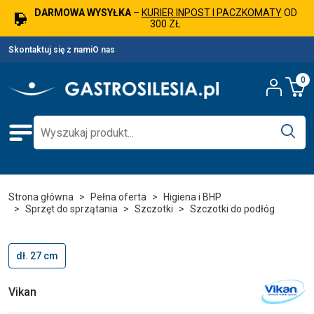
DARMOWA WYSYŁKA
–
KURIER INPOST I PACZKOMATY
OD
300 ZŁ
Skontaktuj się z nami
O nas
0
Strona główna
Pełna oferta
Higiena i BHP
Sprzęt do sprzątania
Szczotki
Szczotki do podłóg
dł. 27 cm
Vikan