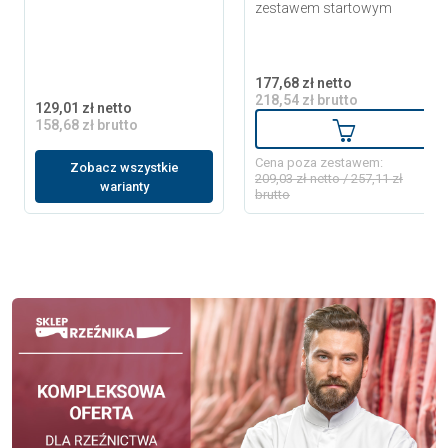
zestawem startowym
177,68 zł netto
218,54 zł brutto
129,01 zł netto
158,68 zł brutto
Dodaj do ko
Cena poza zestawem:
Zobacz wszystkie
209,03 zł netto / 257,11 zł
warianty
brutto