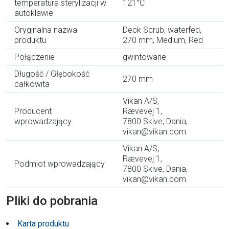
temperatura sterylizacji w
121°C
autoklawie
Oryginalna nazwa
Deck Scrub, waterfed,
produktu
270 mm, Medium, Red
Połączenie
gwintowane
Długość / Głębokość
270 mm
całkowita
Vikan A/S,
Producent
Rævevej 1,
wprowadzający
7800 Skive, Dania,
vikan@vikan.com
Vikan A/S,
Rævevej 1,
Podmiot wprowadzający
7800 Skive, Dania,
vikan@vikan.com
Pliki do pobrania
Karta produktu