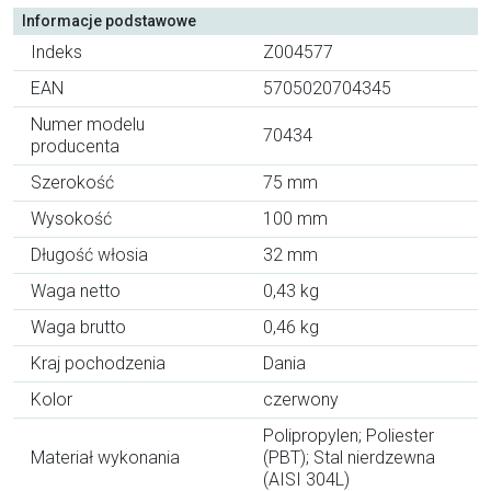
Informacje podstawowe
Indeks
Z004577
EAN
5705020704345
Numer modelu
70434
producenta
Szerokość
75 mm
Wysokość
100 mm
Długość włosia
32 mm
Waga netto
0,43 kg
Waga brutto
0,46 kg
Kraj pochodzenia
Dania
Kolor
czerwony
Polipropylen; Poliester
Materiał wykonania
(PBT); Stal nierdzewna
(AISI 304L)