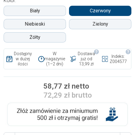
Kolor:
Biały
Czerwony
Niebieski
Zielony
Żółty
Dostępny
W
Dostawa
Indeks:
w dużej
magazynie
już od
Z004577
ilości
(1–2 dni)
13,99 zł
58,77 zł netto
72,29 zł brutto