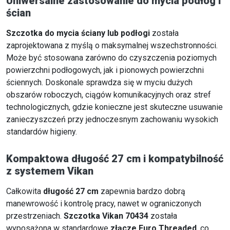
Uniwersalne zastosowanie do mycia podłóg i
ścian
Szczotka do mycia ściany lub podłogi
została
zaprojektowana z myślą o maksymalnej wszechstronności.
Może być stosowana zarówno do czyszczenia poziomych
powierzchni podłogowych, jak i pionowych powierzchni
ściennych. Doskonale sprawdza się w myciu dużych
obszarów roboczych, ciągów komunikacyjnych oraz stref
technologicznych, gdzie konieczne jest skuteczne usuwanie
zanieczyszczeń przy jednoczesnym zachowaniu wysokich
standardów higieny.
Kompaktowa długość 27 cm i kompatybilność
z systemem Vikan
Całkowita
długość 27 cm
zapewnia bardzo dobrą
manewrowość i kontrolę pracy, nawet w ograniczonych
przestrzeniach.
Szczotka Vikan 70434
została
wyposażona w standardowe
złącze Euro Threaded
, co