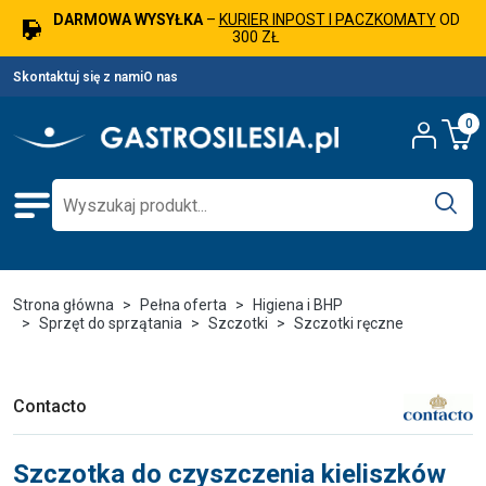
DARMOWA WYSYŁKA
–
KURIER INPOST I PACZKOMATY
OD
300 ZŁ
Skontaktuj się z nami
O nas
0
Strona główna
Pełna oferta
Higiena i BHP
Sprzęt do sprzątania
Szczotki
Szczotki ręczne
Contacto
Szczotka do czyszczenia kieliszków