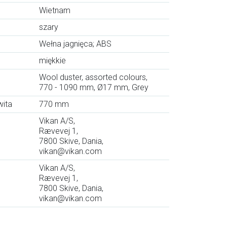
Wietnam
szary
Wełna jagnięca; ABS
miękkie
Wool duster, assorted colours,
770 - 1090 mm, Ø17 mm, Grey
wita
770 mm
Vikan A/S,
Rævevej 1,
7800 Skive, Dania,
vikan@vikan.com
Vikan A/S,
Rævevej 1,
7800 Skive, Dania,
vikan@vikan.com