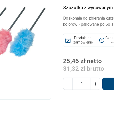
Szczotka z wysuwanym 
Doskonała do zbierania kur
kolorów - pakowane po 60 s
Produkt na
Czas
zamówienie
7-
25,46 zł netto
31,32 zł brutto

