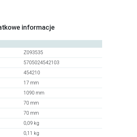
atkowe informacje
Z093535
5705024542103
454210
17 mm
1090 mm
70 mm
70 mm
0,09 kg
0,11 kg