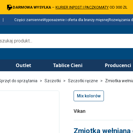
DARMOWA WYSYŁKA
–
KURIER INPOST I PACZKOMATY
OD 300 ZŁ
Części zamienne
Wyposażenie i oferta dla branży mięsnej
Rozwiązania d
Outlet
Tablice Cieni
Producenci
Sprzęt do sprzątania
Szczotki
Szczotki ręczne
Zmiotka wełni
Mix kolorów
Vikan
Zmiotka wełniana