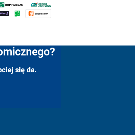
nomicznego?
ciej się da.