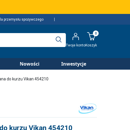
la przemysłu spożywczego
0
Twoje konto
Koszyk
Nowości
Inwestycje
ana do kurzu Vikan 454210
 do kurzu Vikan 454210