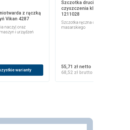
Szczotka druciana do
czyszczenia kloca Delicarne
niotwarda z rączką
1211028
yń Vikan 4287
Szczotka ręczna do szorowania kloc
a naczyļ oraz
masarskiego
 maszyn i urządzeń
55,71 zł netto
zystkie warianty
68,52 zł brutto