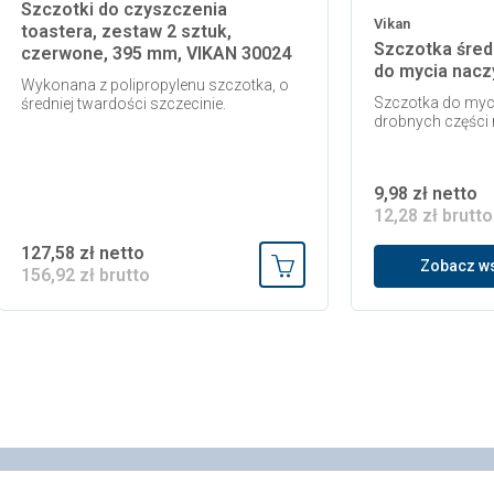
Szczotki do czyszczenia
Vikan
toastera, zestaw 2 sztuk,
Szczotka śred
czerwone, 395 mm, VIKAN 30024
do mycia nacz
Wykonana z polipropylenu szczotka, o
Szczotka do myci
średniej twardości szczecinie.
drobnych części
9,98 zł netto
12,28 zł brutto
127,58 zł netto
Zobacz ws
156,92 zł brutto
 koszyka
Dodaj do koszyka