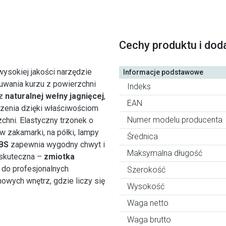
Cechy produktu i dod
wysokiej jakości narzędzie
Informacje podstawowe
uwania kurzu z powierzchni
Indeks
 z
naturalnej wełny jagnięcej
,
EAN
czenia dzięki właściwościom
Numer modelu producenta
zchni. Elastyczny trzonek o
 zakamarki, na półki, lampy
Średnica
BS
zapewnia wygodny chwyt i
Maksymalna długość
 skuteczna –
zmiotka
 do profesjonalnych
Szerokość
mowych wnętrz, gdzie liczy się
Wysokość
Waga netto
Waga brutto