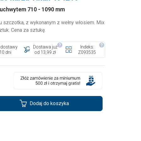
uchwytem 710 - 1090 mm
zu szczotka, z wykonanym z wełny włosiem. Mix
ztuk. Cena za sztukę.
 dostawy
Dostawa już
Indeks:
10 dni
od 13,99 zł
Z093535
Dodaj do koszyka