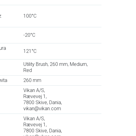
z
100°C
-20°C
ura
121°C
Utility Brush, 260 mm, Medium,
Red
wita
260 mm
Vikan A/S,
Rævevej 1,
7800 Skive, Dania,
vikan@vikan.com
Vikan A/S,
Rævevej 1,
7800 Skive, Dania,