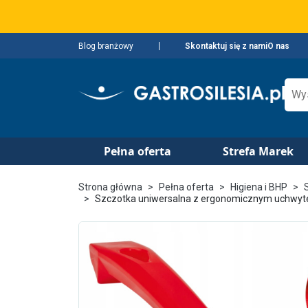
Blog branżowy
Skontaktuj się z nami
O nas
Pełna oferta
Strefa Marek
Strona główna
Pełna oferta
Higiena i BHP
Szczotka uniwersalna z ergonomicznym uchwyte