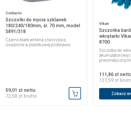
Contacto
Szczotki do mycia szklanek
Vikan
180/240/180mm, śr. 70 mm, model
Szczotka bard
5891/318
wkrętarki Vik
Czarno-białe włókna z tworzywa,
8700
osadzone w plastikowej podstawie.
Szczotka do wkrę
akumulatorowych
pneumatycznych
111,86 zł nett
137,59 zł brut
59,01 zł netto
Zobacz ws
72,58 zł brutto
 koszyka
Dodaj do koszyka