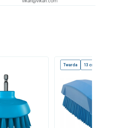
vikan@vikan.com
Twarda
13 cm