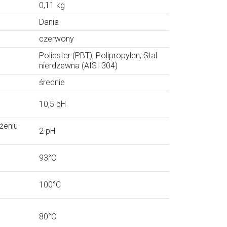
0,11 kg
Dania
czerwony
Poliester (PBT); Polipropylen; Stal
nierdzewna (AISI 304)
średnie
10,5 pH
żeniu
2 pH
93°C
100°C
80°C