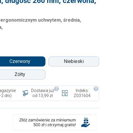
a, długość 260 mm, czerwona,
 ergonomicznym uchwytem, średnia,
a,
Czerwony
Niebieski
Żółty
gazynie
Dostawa już
Indeks:
–2 dni)
od 13,99 zł
Z031604