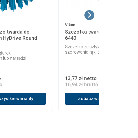
Vikan
zo twarda do
Szczotka twarda do rąk Vikan
an HyDrive Round
6440
Szczotka ze sztywną szczeciną, do
szorowania rąk, paznokci, pojemnik
tarek
 lub narzędzi
o
13,77 zł netto
to
16,94 zł brutto
zystkie warianty
Zobacz wszystkie warianty