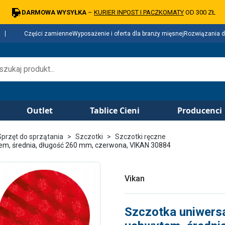
DARMOWA WYSYŁKA
–
KURIER INPOST I PACZKOMATY
OD 300 ZŁ
Części zamienne
Wyposażenie i oferta dla branży mięsnej
Rozwiązania d
Outlet
Tablice Cieni
Producenci
Sprzęt do sprzątania
Szczotki
Szczotki ręczne
m, średnia, długość 260 mm, czerwona, VIKAN 30884
Vikan
Szczotka uniwers