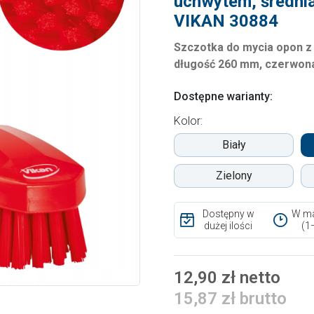
uchwytem, średni
VIKAN 30884
Szczotka do mycia opon z
długość 260 mm, czerwon
Dostępne warianty:
Kolor:
Biały
Zielony
Dostępny w
W ma
dużej ilości
(1
12,90 zł netto
15,87 zł brutto