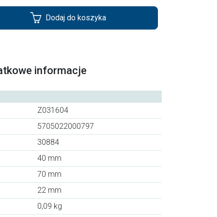
Dodaj do koszyka
atkowe informacje
Z031604
5705022000797
30884
40 mm
70 mm
22 mm
0,09 kg