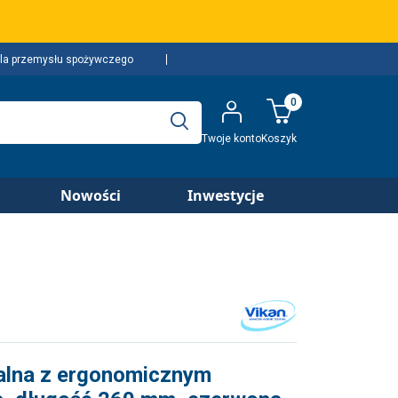
la przemysłu spożywczego
0
Twoje konto
Koszyk
Nowości
Inwestycje
alna z ergonomicznym