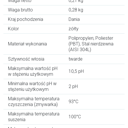
Waga netto
0,21 kg
Waga brutto
0,28 kg
Kraj pochodzenia
Dania
Kolor
żółty
Polipropylen; Poliester
Materiał wykonania
(PBT); Stal nierdzewna
(AISI 304L)
Sztywność włosia
twarde
Maksymalna wartość pH
10,5 pH
w stężeniu użytkowym
Minimalna wartość pH w
2 pH
stężeniu użytkowym
Maksymalna temperatura
93°C
czyszczenia (zmywarka)
Maksymalna temperatura
100°C
suszenia