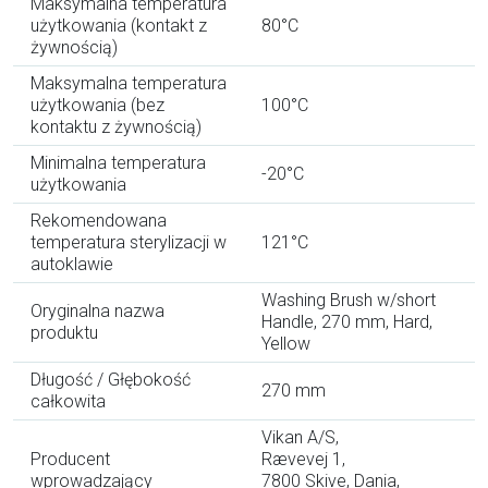
Maksymalna temperatura
użytkowania (kontakt z
80°C
żywnością)
Maksymalna temperatura
użytkowania (bez
100°C
kontaktu z żywnością)
Minimalna temperatura
-20°C
użytkowania
Rekomendowana
temperatura sterylizacji w
121°C
autoklawie
Washing Brush w/short
Oryginalna nazwa
Handle, 270 mm, Hard,
produktu
Yellow
Długość / Głębokość
270 mm
całkowita
Vikan A/S,
Producent
Rævevej 1,
wprowadzający
7800 Skive, Dania,