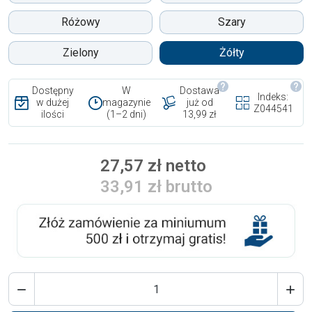
Różowy
Szary
Zielony
Żółty
Dostępny
W
Dostawa
Indeks:
w dużej
magazynie
już od
Z044541
ilości
(1–2 dni)
13,99 zł
27,57 zł netto
33,91 zł brutto

