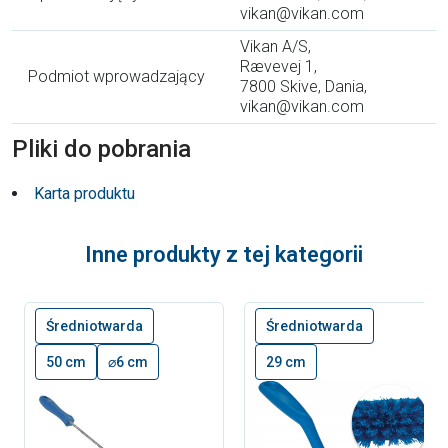
vikan@vikan.com
Vikan A/S,
Rævevej 1,
Podmiot wprowadzający
7800 Skive, Dania,
vikan@vikan.com
Pliki do pobrania
Karta produktu
Inne produkty z tej kategorii
Średniotwarda
Średniotwarda
50 cm
⌀6 cm
29 cm