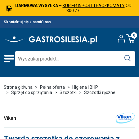
DARMOWA WYSYŁKA
–
KURIER INPOST I PACZKOMATY
OD
300 ZŁ
Skontaktuj się z nami
O nas
0
Strona główna
Pełna oferta
Higiena i BHP
Sprzęt do sprzątania
Szczotki
Szczotki ręczne
Vikan
Twarda szczotka do szorowania z