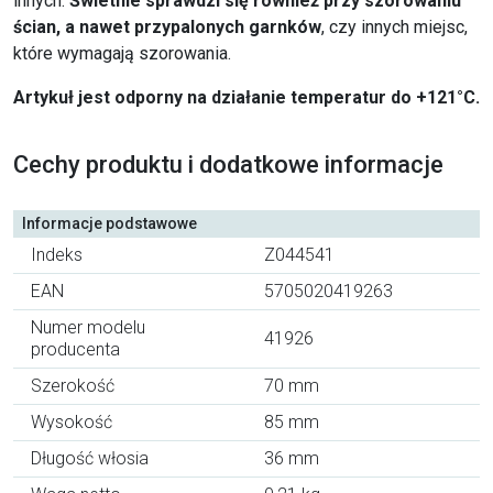
innych.
Świetnie sprawdzi się również przy szorowaniu
ścian, a nawet przypalonych garnków
, czy innych miejsc,
które wymagają szorowania.
Artykuł jest odporny na działanie temperatur do +121°C.
Cechy produktu i dodatkowe informacje
Informacje podstawowe
Indeks
Z044541
EAN
5705020419263
Numer modelu
41926
producenta
Szerokość
70 mm
Wysokość
85 mm
Długość włosia
36 mm