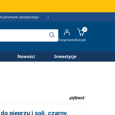
la przemysłu spożywczego
0
Twoje konto
Koszyk
Nowości
Inwestycje
o pieprzu i soli, czarny,