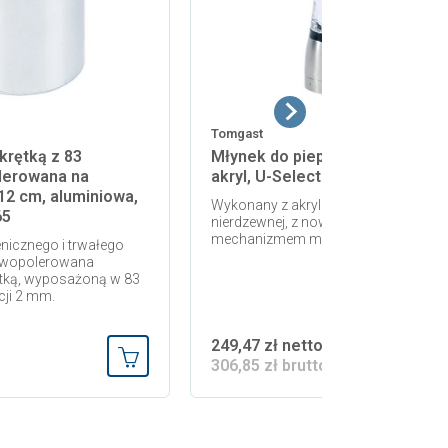
Tomgast
krętką z 83
Młynek do pieprzu Daman 21cm
lerowana na
akryl, U-Select PG-25441
12 cm, aluminiowa,
Wykonany z akrylu oraz stali
65
nierdzewnej, z nowoczesnym
mechanizmem mielącym.
nicznego i trwałego
owopolerowana
ętką, wyposażoną w 83
cji 2 mm.
249,47 zł netto
306,85 zł brutto
Dodaj do koszyka