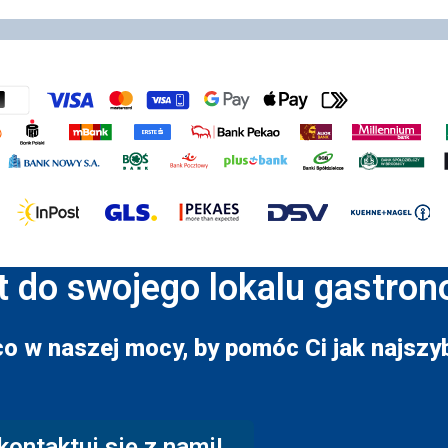
t do swojego lokalu gastro
co w naszej mocy, by pomóc Ci jak najszyb
kontaktuj się z nami!