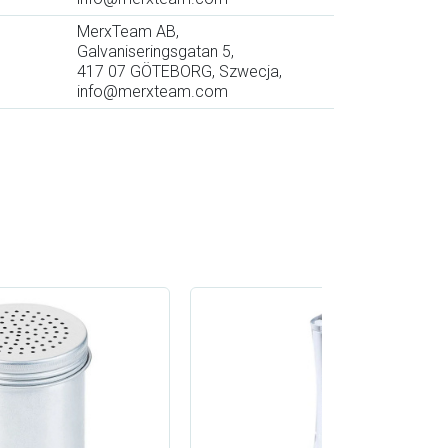
MerxTeam AB,
Galvaniseringsgatan 5,
417 07 GÖTEBORG, Szwecja,
info@merxteam.com