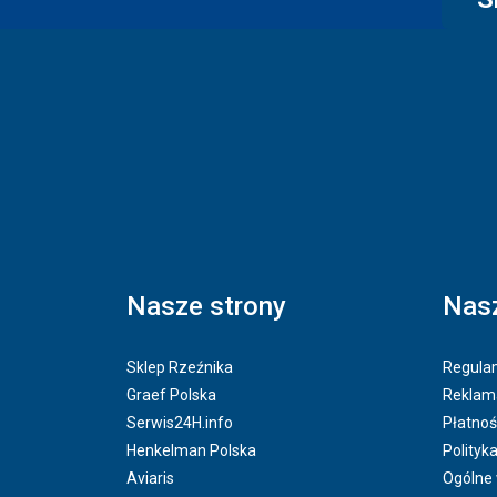
Nasze strony
Nasz
Sklep Rzeźnika
Regulam
Graef Polska
Reklama
Serwis24H.info
Płatnoś
Henkelman Polska
Polityk
Aviaris
Ogólne