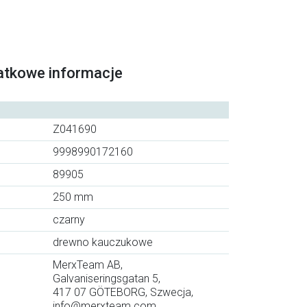
atkowe informacje
Z041690
9998990172160
89905
250 mm
czarny
drewno kauczukowe
MerxTeam AB,
Galvaniseringsgatan 5,
417 07 GÖTEBORG, Szwecja,
info@merxteam.com