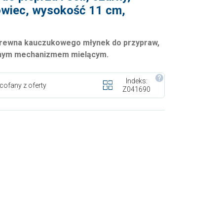
wiec, wysokość 11 cm,
drewna kauczukowego młynek do przypraw,
znym mechanizmem mielącym.
Indeks:
cofany z oferty
Z041690