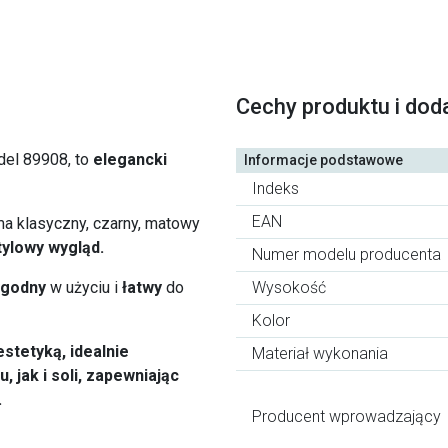
Cechy produktu i dod
del 89908, to
elegancki
Informacje podstawowe
Indeks
EAN
a klasyczny, czarny, matowy
tylowy
wygląd.
Numer modelu producenta
godny
w użyciu i
łatwy
do
Wysokość
Kolor
stetyką, idealnie
Materiał wykonania
 jak i soli, zapewniając
.
Producent wprowadzający