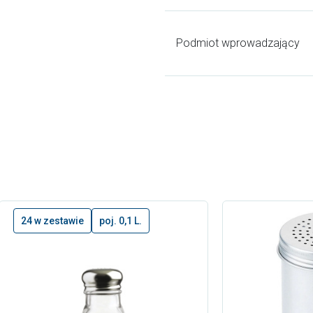
Podmiot wprowadzający
24 w zestawie
poj. 0,1 L.