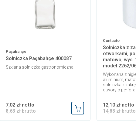
Contacto
Solniczka z za
Paşabahçe
otworkami, po
Solniczka Paşabahçe 400087
matowo, wys. 
model 2262/0
Szklana solniczka gastronomiczna
Wykonana z higie
aluminium, mat
solniczka z zakr
otwory o perfora
7,02 zł netto
12,10 zł netto
8,63 zł brutto
14,88 zł brutto
 koszyka
Dodaj do koszyka