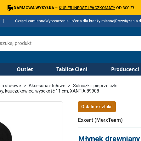
DARMOWA WYSYŁKA
–
KURIER INPOST I PACZKOMATY
OD 300 ZŁ
Części zamienne
Wyposażenie i oferta dla branży mięsnej
Rozwiązania d
Outlet
Tablice Cieni
Producenci
ria stołowe
Akcesoria stołowe
Solniczki i pieprzniczki
towy, kauczukowiec, wysokość 11 cm, XANTIA 89908
Ostatnie sztuki!
Exxent (MerxTeam)
Młynek drewniany d