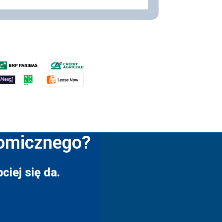
nomicznego?
ciej się da.