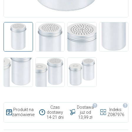
Czas
Dostawa
Produkt na
Indeks:
dostawy
już od
zamówienie
Z087976
14-21 dni
13,99 zł