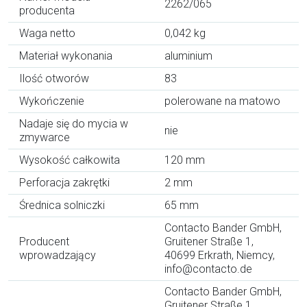
2262/065
producenta
Waga netto
0,042 kg
Materiał wykonania
aluminium
Ilość otworów
83
Wykończenie
polerowane na matowo
Nadaje się do mycia w
nie
zmywarce
Wysokość całkowita
120 mm
Perforacja zakrętki
2 mm
Średnica solniczki
65 mm
Contacto Bander GmbH,
Producent
Gruitener Straße 1,
wprowadzający
40699 Erkrath, Niemcy,
info@contacto.de
Contacto Bander GmbH,
Gruitener Straße 1,