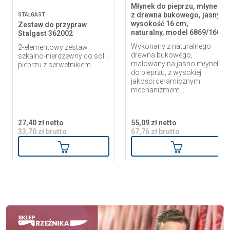
Młynek do pieprzu, młynek
z drewna bukowego, jasny,
STALGAST
wysokość 16 cm,
Zestaw do przypraw
naturalny, model 6869/160
Stalgast 362002
Wykonany z naturalnego
2-elementowy zestaw
drewna bukowego,
szkalno-nierdzewny do soli i
malowany na jasno młynek
pieprzu z serwetnikiem
do pieprzu, z wysokiej
jakości ceramicznym
mechanizmem...
27,40 zł netto
55,09 zł netto
33,70 zł brutto
67,76 zł brutto
Dodaj do koszyka
Dodaj do ko