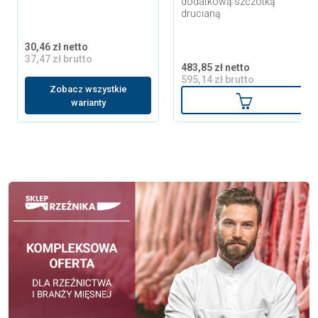
dodatkową szczotką
drucianą
30,46 zł netto
37,47 zł brutto
483,85 zł netto
595,14 zł brutto
Zobacz wszystkie
Dodaj do ko
warianty