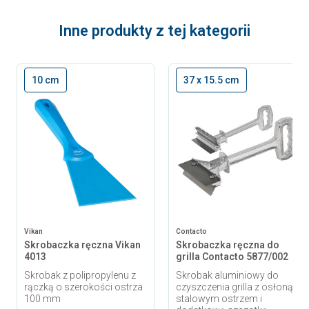
Inne produkty z tej kategorii
10 cm
37 x 15.5 cm
Vikan
Contacto
Skrobaczka ręczna Vikan
Skrobaczka ręczna do
4013
grilla Contacto 5877/002
Skrobak z polipropylenu z
Skrobak aluminiowy do
rączką o szerokości ostrza
czyszczenia grilla z osłoną,
100 mm
stalowym ostrzem i