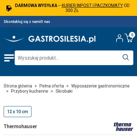
DARMOWA WYSYŁKA
–
KURIER INPOST I PACZKOMATY
OD
300 ZŁ
Skontaktuj się z nami
O nas
0
Strona główna
Pełna oferta
Wyposażenie gastronomiczne
Przybory kuchenne
Skrobaki
12 x 10 cm
Thermohauser