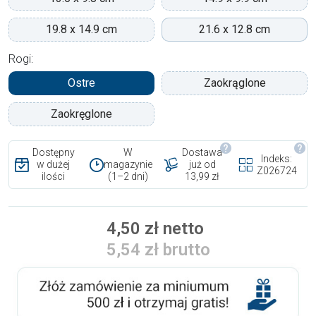
19.8 x 14.9 cm
21.6 x 12.8 cm
Rogi:
Ostre
Zaokrąglone
Zaokręglone
Dostępny
W
Dostawa
Indeks:
w dużej
magazynie
już od
Z026724
ilości
(1–2 dni)
13,99 zł
4,50 zł netto
5,54 zł brutto