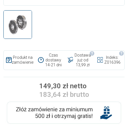
Czas
Dostawa
Produkt na
Indeks:
dostawy
już od
zamówienie
Z016396
14-21 dni
13,99 zł
149,30 zł netto
183,64 zł brutto