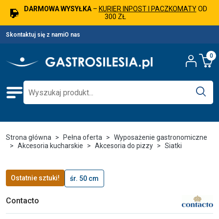
DARMOWA WYSYŁKA
–
KURIER INPOST I PACZKOMATY
OD
300 ZŁ
Skontaktuj się z nami
O nas
0
Strona główna
Pełna oferta
Wyposażenie gastronomiczne
Akcesoria kucharskie
Akcesoria do pizzy
Siatki
Ostatnie sztuki!
śr. 50 cm
Contacto