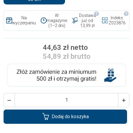
W
Dostawa
Na
Indeks:
magazynie
już od
wyczerpaniu
Z023876
(1–2 dni)
13,99 zł
44,63 zł netto
54,89 zł brutto


Dodaj do koszyka