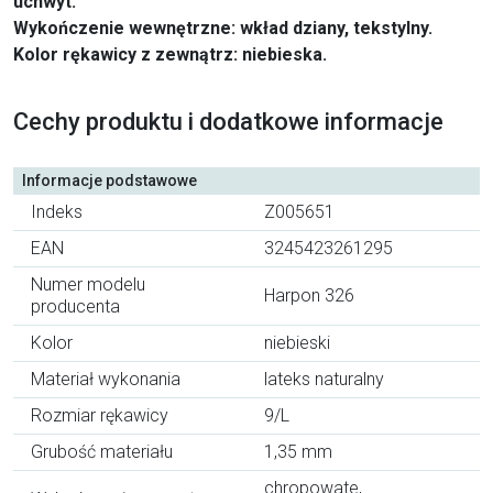
uchwyt.
Wykończenie wewnętrzne: wkład dziany, tekstylny.
Kolor rękawicy z zewnątrz: niebieska.
Cechy produktu i dodatkowe informacje
Informacje podstawowe
Indeks
Z005651
EAN
3245423261295
Numer modelu
Harpon 326
producenta
Kolor
niebieski
Materiał wykonania
lateks naturalny
Rozmiar rękawicy
9/L
Grubość materiału
1,35 mm
chropowate,