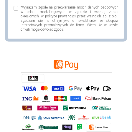
*Wyrażam zgodę na przetwarzanie moich danych osobowych
w celach marketingowych w zgodzie i według zasad
określonych w polityce prywaności przez Weindich sp. z o.o i
zgadzam się na otrzymywanie newsletterów ze sklepów
internetowych przynależących do firmy. Wiem, że w każdej
chwili mogę odwołać zgodę.