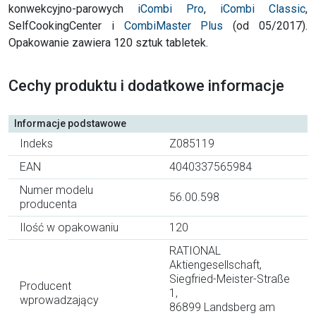
konwekcyjno-parowych
iCombi Pro
,
iCombi Classic
,
SelfCookingCenter i
CombiMaster Plus
(od 05/2017).
Opakowanie zawiera 120 sztuk tabletek.
Cechy produktu i dodatkowe informacje
Informacje podstawowe
Indeks
Z085119
EAN
4040337565984
Numer modelu
56.00.598
producenta
Ilość w opakowaniu
120
RATIONAL
Aktiengesellschaft,
Siegfried-Meister-Straße
Producent
1,
wprowadzający
86899 Landsberg am