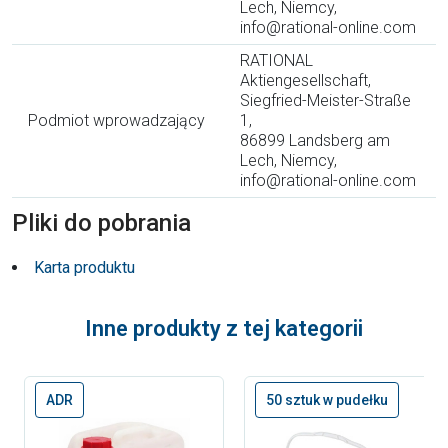
Lech, Niemcy,
info@rational-online.com
RATIONAL
Aktiengesellschaft,
Siegfried-Meister-Straße
Podmiot wprowadzający
1,
86899 Landsberg am
Lech, Niemcy,
info@rational-online.com
Pliki do pobrania
Karta produktu
Inne produkty z tej kategorii
ADR
50 sztuk w pudełku