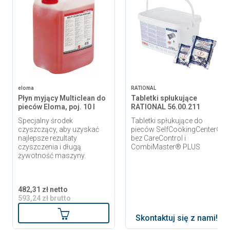
eloma
RATIONAL
Płyn myjący Multiclean do
Tabletki spłukujące
pieców Eloma, poj. 10 l
RATIONAL 56.00.211
Specjalny środek
Tabletki spłukujące do
czyszczący, aby uzyskać
pieców SelfCookingCenter®
najlepsze rezultaty
bez CareControl i
czyszczenia i długą
CombiMaster® PLUS
żywotność maszyny.
482,31 zł netto
593,24 zł brutto
Dodaj do koszyka
Skontaktuj się z nami!