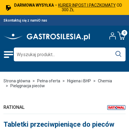
DARMOWA WYSYŁKA
–
KURIER INPOST I PACZKOMATY
OD
300 ZŁ
Skontaktuj się z nami
O nas
0
Strona główna
Pełna oferta
Higiena i BHP
Chemia
Pielęgnacja pieców
RATIONAL
Tabletki przeciwpieniące do pieców