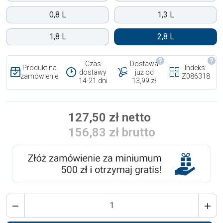
0,8 L
1,3 L
1,8 L
2,8 L
Czas
Dostawa
Produkt na
Indeks:
dostawy
już od
zamówienie
Z086318
14-21 dni
13,99 zł
127,50 zł netto
156,83 zł brutto

