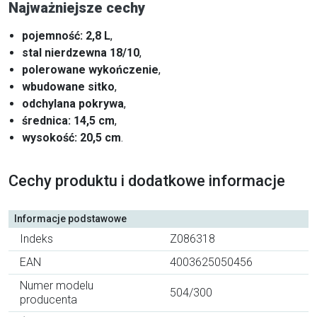
Najważniejsze cechy
pojemność: 2,8 L
,
stal nierdzewna 18/10
,
polerowane wykończenie
,
wbudowane sitko
,
odchylana pokrywa
,
średnica: 14,5 cm
,
wysokość: 20,5 cm
.
Cechy produktu i dodatkowe informacje
Informacje podstawowe
Indeks
Z086318
EAN
4003625050456
Numer modelu
504/300
producenta