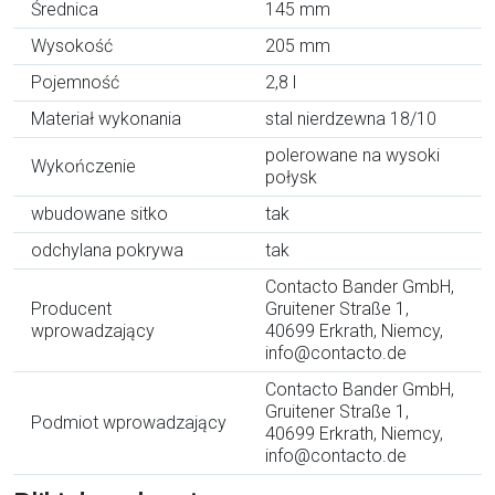
Średnica
145 mm
Wysokość
205 mm
Pojemność
2,8 l
Materiał wykonania
stal nierdzewna 18/10
polerowane na wysoki
Wykończenie
połysk
wbudowane sitko
tak
odchylana pokrywa
tak
Contacto Bander GmbH,
Producent
Gruitener Straße 1,
wprowadzający
40699 Erkrath, Niemcy,
info@contacto.de
Contacto Bander GmbH,
Gruitener Straße 1,
Podmiot wprowadzający
40699 Erkrath, Niemcy,
info@contacto.de