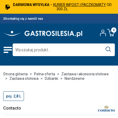
DARMOWA WYSYŁKA
–
KURIER INPOST I PACZKOMATY
OD
300 ZŁ
Skontaktuj się z nami
O nas
0
Strona główna
Pełna oferta
Zastawa i akcesoria stołowe
Zastawa stołowa
Dzbanki
Nierdzewne
poj. 2,8 L
Contacto