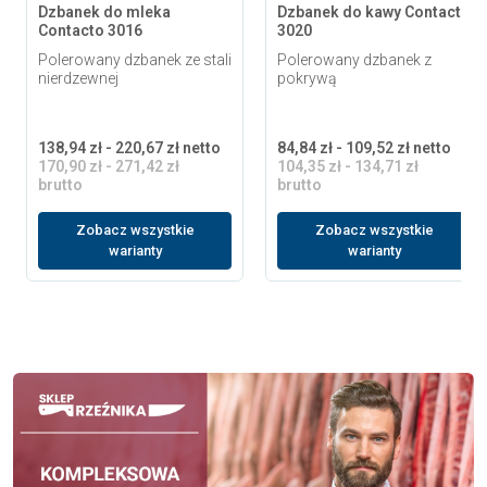
Dzbanek do mleka
Dzbanek do kawy Contacto
Contacto 3016
3020
Polerowany dzbanek ze stali
Polerowany dzbanek z
nierdzewnej
pokrywą
138,94 zł - 220,67 zł netto
84,84 zł - 109,52 zł netto
170,90 zł - 271,42 zł
104,35 zł - 134,71 zł
brutto
brutto
Zobacz wszystkie
Zobacz wszystkie
warianty
warianty