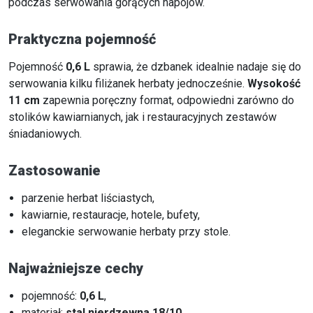
podczas serwowania gorących napojów.
Praktyczna pojemność
Pojemność
0,6 L
sprawia, że dzbanek idealnie nadaje się do
serwowania kilku filiżanek herbaty jednocześnie.
Wysokość
11 cm
zapewnia poręczny format, odpowiedni zarówno do
stolików kawiarnianych, jak i restauracyjnych zestawów
śniadaniowych.
Zastosowanie
parzenie herbat liściastych,
kawiarnie, restauracje, hotele, bufety,
eleganckie serwowanie herbaty przy stole.
Najważniejsze cechy
pojemność:
0,6 L
,
materiał:
stal nierdzewna 18/10
,