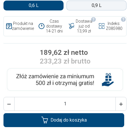
0,6 L
0,9 L
Czas
Dostawa
Produkt na
Indeks:
dostawy
już od
zamówienie
Z085980
14-21 dni
13,99 zł
189,62 zł netto
233,23 zł brutto


Dodaj do koszyka