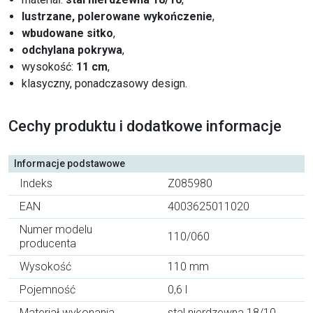
lustrzane, polerowane wykończenie
,
wbudowane sitko
,
odchylana pokrywa
,
wysokość:
11 cm
,
klasyczny, ponadczasowy design.
Cechy produktu i dodatkowe informacje
Informacje podstawowe
Indeks
Z085980
EAN
4003625011020
Numer modelu
110/060
producenta
Wysokość
110 mm
Pojemność
0,6 l
Materiał wykonania
stal nierdzewna 18/10