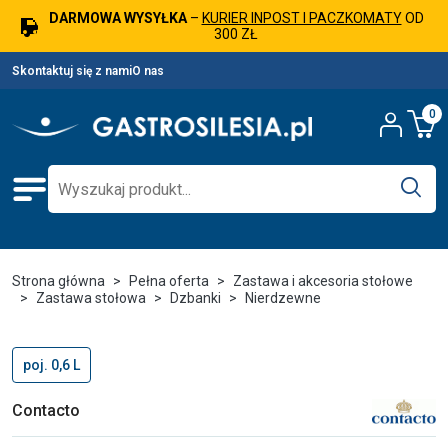
DARMOWA WYSYŁKA
–
KURIER INPOST I PACZKOMATY
OD
300 ZŁ
Skontaktuj się z nami
O nas
0
Strona główna
Pełna oferta
Zastawa i akcesoria stołowe
Zastawa stołowa
Dzbanki
Nierdzewne
poj. 0,6 L
Contacto