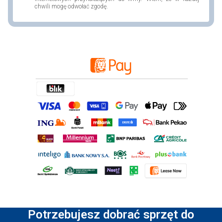
chwili mogę odwołać zgodę.
Potrzebujesz dobrać sprzęt do