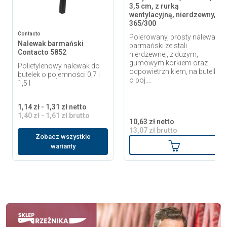
3,5 cm, z rurką
wentylacyjną, nierdzewny,
365/300
Contacto
Polerowany, prosty nalewak
Nalewak barmański
barmański ze stali
Contacto 5852
nierdzewnej, z dużym,
gumowym korkiem oraz
Polietylenowy nalewak do
odpowietrznikiem, na butelki
butelek o pojemności 0,7 i
o poj....
1,5 l
1,14 zł - 1,31 zł netto
1,40 zł - 1,61 zł brutto
10,63 zł netto
13,07 zł brutto
Zobacz wszystkie
Dodaj do ko
warianty