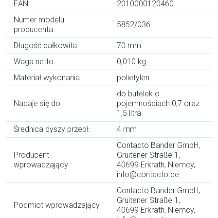
EAN
2010000120460
Numer modelu
5852/036
producenta
Długość całkowita
70 mm
Waga netto
0,010 kg
Materiał wykonania
polietylen
do butelek o
Nadaje się do
pojemnościach 0,7 oraz
1,5 litra
Średnica dyszy przepł.
4 mm
Contacto Bander GmbH,
Producent
Gruitener Straße 1,
wprowadzający
40699 Erkrath, Niemcy,
info@contacto.de
Contacto Bander GmbH,
Gruitener Straße 1,
Podmiot wprowadzający
40699 Erkrath, Niemcy,