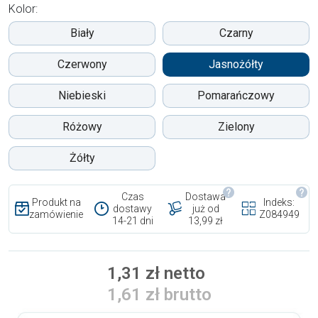
Kolor:
Biały
Czarny
Czerwony
Jasnożółty
Niebieski
Pomarańczowy
Różowy
Zielony
Żółty
Czas
Dostawa
Produkt na
Indeks:
dostawy
już od
zamówienie
Z084949
14-21 dni
13,99 zł
1,31 zł netto
1,61 zł brutto