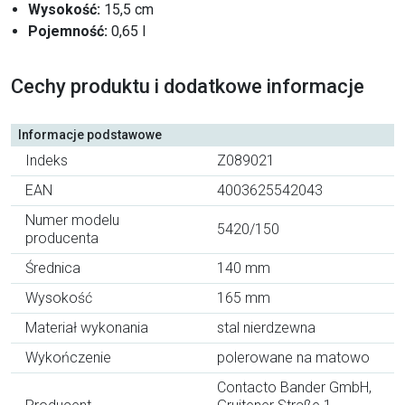
Wysokość:
15,5 cm
Pojemność:
0,65 l
Cechy produktu i dodatkowe informacje
Informacje podstawowe
Indeks
Z089021
EAN
4003625542043
Numer modelu
5420/150
producenta
Średnica
140 mm
Wysokość
165 mm
Materiał wykonania
stal nierdzewna
Wykończenie
polerowane na matowo
Contacto Bander GmbH,