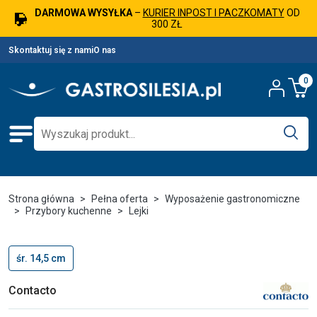
DARMOWA WYSYŁKA
–
KURIER INPOST I PACZKOMATY
OD
300 ZŁ
Skontaktuj się z nami
O nas
0
Strona główna
Pełna oferta
Wyposażenie gastronomiczne
Przybory kuchenne
Lejki
śr. 14,5 cm
Contacto