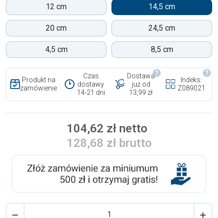
12 cm
14,5 cm
20 cm
24,5 cm
4,5 cm
8,5 cm
Czas
Dostawa
Produkt na
Indeks:
dostawy
już od
zamówienie
Z089021
14-21 dni
13,99 zł
104,62 zł netto
128,68 zł brutto

