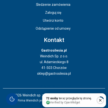
Śledzenie zamówienia
Zaloguj się
Utwórz konto
Odstąpienie od umowy
Kontakt
Gastrosilesia.pl
Weindich Sp. z o.o.
ul. Adamieckiego 8
41-503 Chorzów
sklep@gastrosilesia.pl
Odstąpienie od umowy
© 2026 Weindich sp. z o. o. Wszystkie prawa zastrzeżone.
Firma Weindich jest właścicielem marki Gastrosilesia.