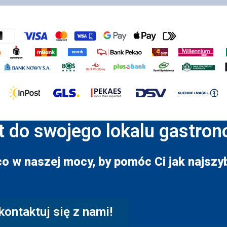
t do swojego lokalu gastro
co w naszej mocy, by pomóc Ci jak najszyb
kontaktuj się z nami!