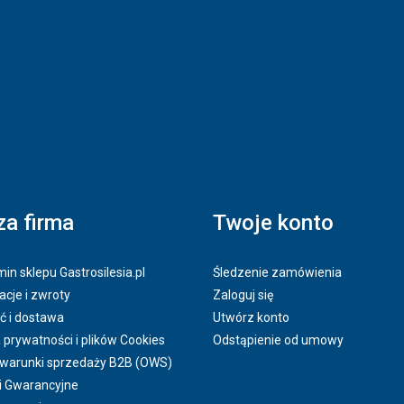
a firma
Twoje konto
in sklepu Gastrosilesia.pl
Śledzenie zamówienia
cje i zwroty
Zaloguj się
ć i dostawa
Utwórz konto
a prywatności i plików Cookies
Odstąpienie od umowy
 warunki sprzedaży B2B (OWS)
i Gwarancyjne