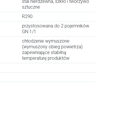
stal nierdzewna, szkło i tworzywo
sztuczne
R290
przystosowana do 2 pojemników
GN 1/1
chłodzenie wymuszone
(wymuszony obieg powietrza)
zapewniające stabilną
temperaturę produktów