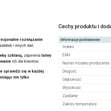
Cechy produktu i dod
fesjonalne rozwiązanie
Informacje podstawowe
sałatek i innych dań.
Indeks
EAN
wkę szklaną,
zapewnia
łatwy
wanie
ich dla klientów.
Numer modelu producenta
 sprawdzi się w każdej
Długość
iając nie tylko
Głębokość
Wysokość
Zasilanie
Zakres temperatury