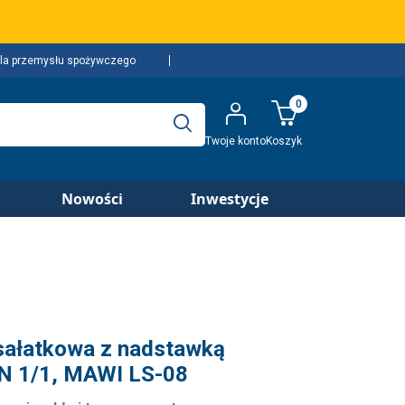
la przemysłu spożywczego
0
Twoje konto
Koszyk
Nowości
Inwestycje
 sałatkowa z nadstawką
GN 1/1, MAWI LS-08