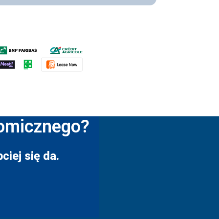
nomicznego?
ciej się da.