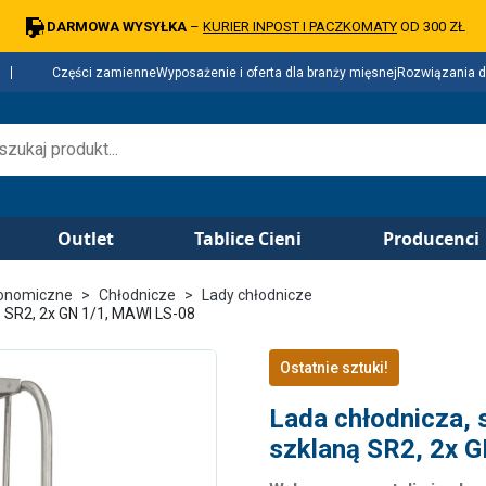
DARMOWA WYSYŁKA
–
KURIER INPOST I PACZKOMATY
OD 300 ZŁ
Części zamienne
Wyposażenie i oferta dla branży mięsnej
Rozwiązania d
Outlet
Tablice Cieni
Producenci
ronomiczne
Chłodnicze
Lady chłodnicze
 SR2, 2x GN 1/1, MAWI LS-08
Ostatnie sztuki!
Lada chłodnicza,
szklaną SR2, 2x 