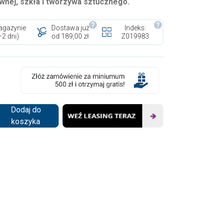
wnej, szkła i tworzywa sztucznego.
gazynie
Dostawa już
Indeks:
–2 dni)
od 189,00 zł
Z019983
Dodaj do
koszyka