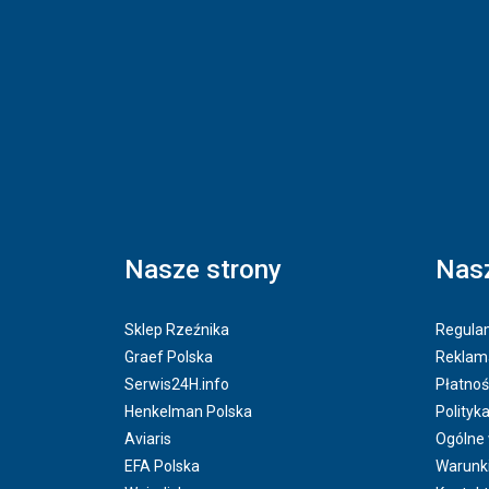
Nasze strony
Nasz
Sklep Rzeźnika
Regulam
Graef Polska
Reklama
Serwis24H.info
Płatnoś
Henkelman Polska
Polityk
Aviaris
Ogólne
EFA Polska
Warunk