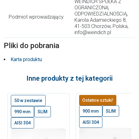
WEINDICH SPÓŁKA Z
OGRANICZONĄ
ODPOWIEDZIALNOŚCIĄ,
Podmiot wprowadzający
Karola Adamieckiego 8,
41-503 Chorzów, Polska,
info@weindich.pl
Pliki do pobrania
Karta produktu
Inne produkty z tej kategorii
Ostatnie sztuki!
50 w zestawie
900 mm
SLIM
990 mm
SLIM
AISI 304
AISI 304