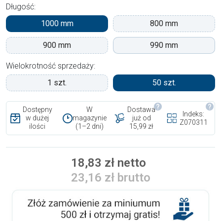
Długość:
1000 mm
800 mm
900 mm
990 mm
Wielokrotność sprzedaży:
1 szt.
50 szt.
Dostępny
W
Dostawa
Indeks:
w dużej
magazynie
już od
Z070311
ilości
(1–2 dni)
15,99 zł
18,83 zł netto
23,16 zł brutto