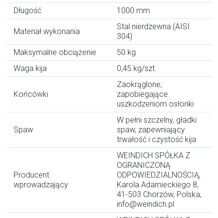
Długość
1000 mm
Stal nierdzewna (AISI
Materiał wykonania
304)
Maksymalne obciążenie
50 kg
Waga kija
0,45 kg/szt.
Zaokrąglone,
Końcówki
zapobiegające
uszkodzeniom osłonki
W pełni szczelny, gładki
Spaw
spaw, zapewniający
trwałość i czystość kija
WEINDICH SPÓŁKA Z
OGRANICZONĄ
Producent
ODPOWIEDZIALNOŚCIĄ,
wprowadzający
Karola Adamieckiego 8,
41-503 Chorzów, Polska,
info@weindich.pl