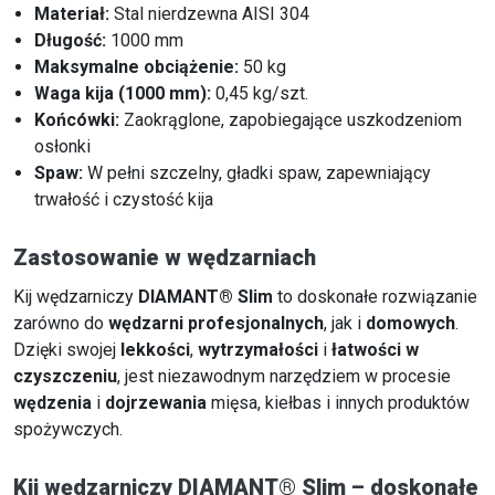
Materiał:
Stal nierdzewna AISI 304
Długość:
1000 mm
Maksymalne obciążenie:
50 kg
Waga kija (1000 mm):
0,45 kg/szt.
Końcówki:
Zaokrąglone, zapobiegające uszkodzeniom
osłonki
Spaw:
W pełni szczelny, gładki spaw, zapewniający
trwałość i czystość kija
Zastosowanie w wędzarniach
Kij wędzarniczy
DIAMANT® Slim
to doskonałe rozwiązanie
zarówno do
wędzarni profesjonalnych
, jak i
domowych
.
Dzięki swojej
lekkości
,
wytrzymałości
i
łatwości w
czyszczeniu
, jest niezawodnym narzędziem w procesie
wędzenia
i
dojrzewania
mięsa, kiełbas i innych produktów
spożywczych.
Kij wędzarniczy DIAMANT® Slim – doskonałe