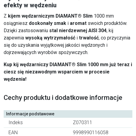
efekty w wędzeniu
Z
kijem wędzarniczym DIAMANT® Slim
1000 mm
osiągniesz
doskonały smak
i
aromat
swoich produktów.
Dzięki zastosowaniu
stal nierdzewnej AISI 304
, kij
zapewnia
wysoką wytrzymałość
i
trwałość
, co przyczynia
się do uzyskania wyjątkowej jakości wędzonych i
dojrzewających wyrobów spożywczych.
Kup kij wędzarniczy DIAMANT® Slim 1000 mm już teraz i
ciesz się niezawodnym wsparciem w procesie
wędzenia!
Cechy produktu i dodatkowe informacje
Informacje podstawowe
Indeks
Z070311
EAN
9998990116058