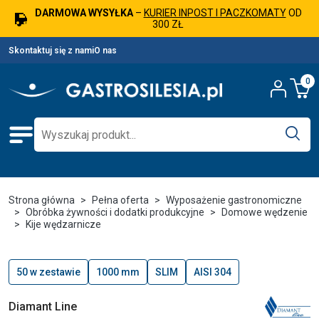
DARMOWA WYSYŁKA
–
KURIER INPOST I PACZKOMATY
OD
300 ZŁ
Skontaktuj się z nami
O nas
0
Strona główna
Pełna oferta
Wyposażenie gastronomiczne
Obróbka żywności i dodatki produkcyjne
Domowe wędzenie
Kije wędzarnicze
50 w zestawie
1000 mm
SLIM
AISI 304
Diamant Line