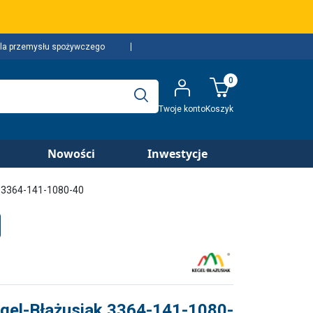
la przemysłu spożywczego
0
Twoje konto
Koszyk
Nowości
Inwestycje
k 3364-141-1080-40
gel-Błażusiak 3364-141-1080-