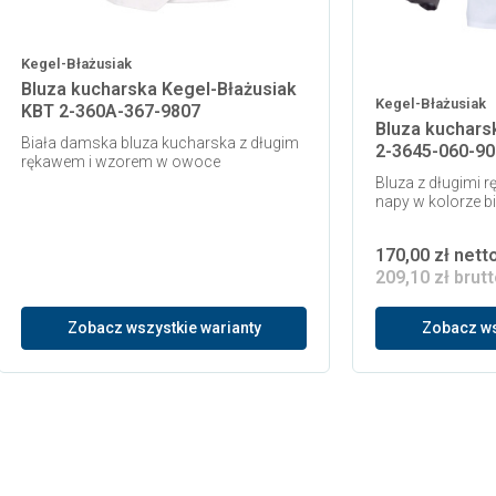
Kegel-Błażusiak
Bluza kucharska Kegel-Błażusiak
Kegel-Błażusiak
KBT 2-360A-367-9807
Bluza kuchars
Biała damska bluza kucharska z długim
2-3645-060-9
rękawem i wzorem w owoce
Bluza z długimi r
napy w kolorze b
170,00 zł nett
209,10 zł brut
Zobacz wszystkie warianty
Zobacz ws