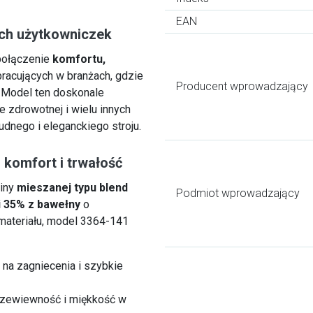
EAN
ych użytkowniczek
połączenie
komfortu,
 pracujących w branżach, gdzie
Producent wprowadzający
 Model ten doskonale
e zdrowotnej i wielu innych
nego i eleganckiego stroju.
 komfort i trwałość
niny
mieszanej typu blend
Podmiot wprowadzający
i 35% z bawełny
o
 materiału, model 3364-141
na zagniecenia i szybkie
rzewiewność i miękkość w