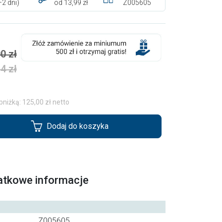
–2 dni)
od 13,99 zł
Z005605
0 zł
4 zł
bniżką: 125,00 zł netto
Dodaj do koszyka
atkowe informacje
Z005605