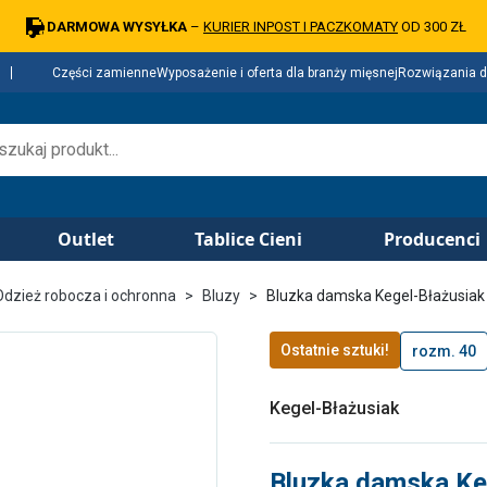
DARMOWA WYSYŁKA
–
KURIER INPOST I PACZKOMATY
OD 300 ZŁ
Części zamienne
Wyposażenie i oferta dla branży mięsnej
Rozwiązania d
Outlet
Tablice Cieni
Producenci
Odzież robocza i ochronna
Bluzy
Bluzka damska Kegel-Błażusia
Ostatnie sztuki!
rozm. 40
Kegel-Błażusiak
Bluzka damska Ke