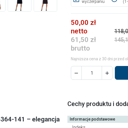
wyczerpaniu
(1
50,00 zł
netto
118,0
61,50 zł
145,1
brutto
Najniższa cena z 30 dni przed o


Cechy produktu i dod
3364-141 – elegancja
Informacje podstawowe
Indeks