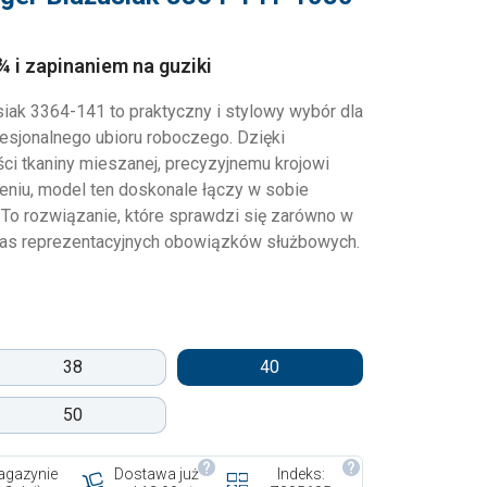
¾ i zapinaniem na guziki
iak 3364-141 to praktyczny i stylowy wybór dla
fesjonalnego ubioru roboczego. Dzięki
ci tkaniny mieszanej, precyzyjnemu krojowi
niu, model ten doskonale łączy w sobie
. To rozwiązanie, które sprawdzi się zarówno w
czas reprezentacyjnych obowiązków służbowych.
38
40
50
gazynie
Dostawa już
Indeks: