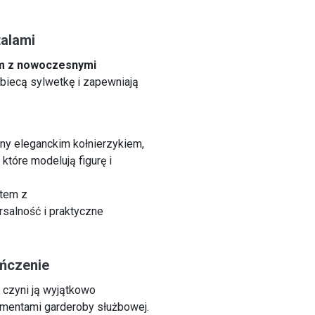
talami
m z nowoczesnymi
obiecą sylwetkę i zapewniają
y eleganckim kołnierzykiem,
, które modelują figurę i
tem z
salność i praktyczne
ończenie
o czyni ją wyjątkowo
lementami garderoby służbowej.