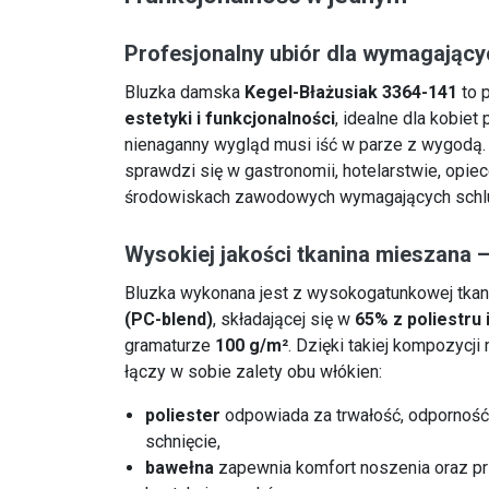
Profesjonalny ubiór dla wymagając
Bluzka damska
Kegel-Błażusiak 3364-141
to 
estetyki i funkcjonalności
, idealne dla kobiet
nienaganny wygląd musi iść w parze z wygodą.
sprawdzi się w gastronomii, hotelarstwie, opiec
środowiskach zawodowych wymagających schlud
Wysokiej jakości tkanina mieszana –
Bluzka wykonana jest z wysokogatunkowej tka
(PC-blend)
, składającej się w
65% z poliestru 
gramaturze
100 g/m²
. Dzięki takiej kompozycji
łączy w sobie zalety obu włókien:
poliester
odpowiada za trwałość, odporność 
schnięcie,
bawełna
zapewnia komfort noszenia oraz p