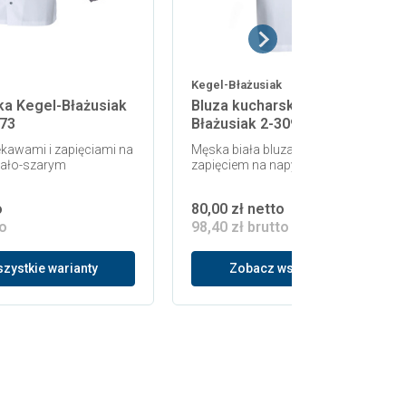
Kegel-Błażusiak
ka Kegel-Błażusiak
Bluza kucharska HACCP Kegel-
073
Błażusiak 2-3092-231-1080M
ękawami i zapięciami na
Męska biała bluza kucharska z
iało-szarym
zapięciem na napy
o
80,00 zł netto
to
98,40 zł brutto
zystkie warianty
Zobacz wszystkie warianty