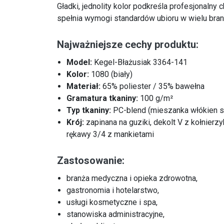
Gładki, jednolity kolor podkreśla profesjonalny c
spełnia wymogi standardów ubioru w wielu bran
Najważniejsze cechy produktu:
Model:
Kegel-Błażusiak 3364-141
Kolor:
1080 (biały)
Materiał:
65% poliester / 35% bawełna
Gramatura tkaniny:
100 g/m²
Typ tkaniny:
PC-blend (mieszanka włókien sy
Krój:
zapinana na guziki, dekolt V z kołnier
rękawy 3/4 z mankietami
Zastosowanie:
branża medyczna i opieka zdrowotna,
gastronomia i hotelarstwo,
usługi kosmetyczne i spa,
stanowiska administracyjne,