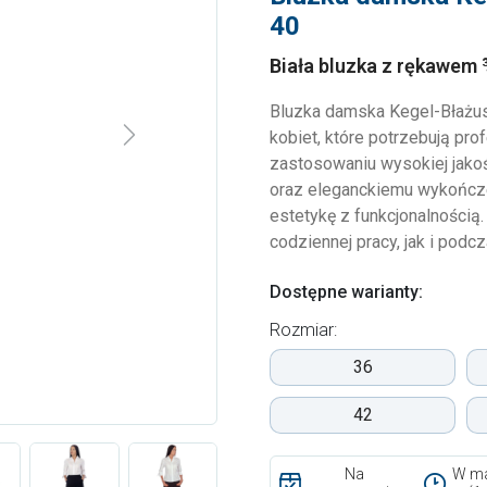
40
Biała bluzka z rękawem 
Bluzka damska Kegel-Błażus
kobiet, które potrzebują pro
Next
zastosowaniu wysokiej jakoś
oraz eleganckiemu wykończe
estetykę z funkcjonalnością
codziennej pracy, jak i pod
Dostępne warianty:
Rozmiar:
36
42
Na
W ma