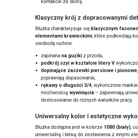
kontakcie ze skórą.
Klasyczny krój z dopracowanymi de
Bluzka charakteryzuje się
klasycznym fasone
elementami krawieckimi
, które podkreślają k
swobodę ruchów:
zapinana
na guziki
z przodu,
podkrój szyi w kształcie litery V
wykończon
dopinające zaszewki piersiowe i pionowe
poprawiają dopasowanie,
rękawy o długości 3/4
, wykończone mankie
możliwością
wywinięcia
– zapewniają uniwer
dostosowanie do różnych warunków pracy.
Uniwersalny kolor i estetyczne wyk
Bluzka dostępna jest w kolorze
1080 (biały)
, c
uniwersalną i łatwą do zestawienia z innymi e