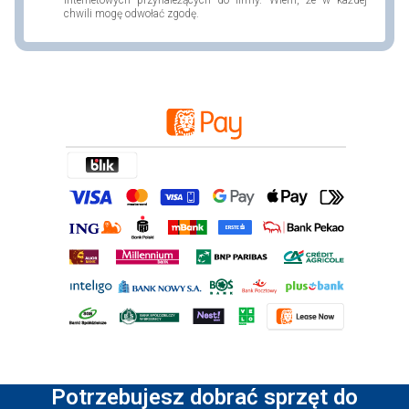
chwili mogę odwołać zgodę.
Potrzebujesz dobrać sprzęt do