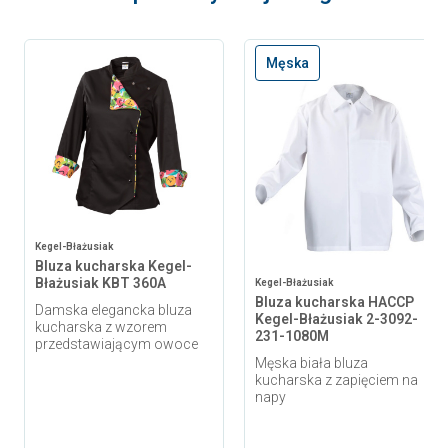
Męska
Kegel-Błażusiak
Bluza kucharska Kegel-
Błażusiak KBT 360A
Kegel-Błażusiak
Bluza kucharska HACCP
Damska elegancka bluza
Kegel-Błażusiak 2-3092-
kucharska z wzorem
231-1080M
przedstawiającym owoce
Męska biała bluza
kucharska z zapięciem na
napy