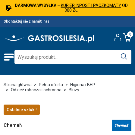
DARMOWA WYSYŁKA
–
KURIER INPOST I PACZKOMATY
OD
300 ZŁ
Skontaktuj się z nami
O nas
0
Strona główna
Pełna oferta
Higiena i BHP
Odzież robocza i ochronna
Bluzy
Ostatnie sztuki!
ChemaN