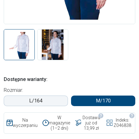
Dostępne warianty:
Rozmiar:
L/164
M/170
W
Dostawa
Na
Indeks:
magazynie
już od
wyczerpaniu
Z046838
(1–2 dni)
13,99 zł