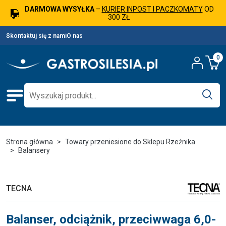
DARMOWA WYSYŁKA
–
KURIER INPOST I PACZKOMATY
OD
300 ZŁ
Skontaktuj się z nami
O nas
0
Strona główna
Towary przeniesione do Sklepu Rzeźnika
Balansery
TECNA
Balanser, odciążnik, przeciwwaga 6,0-