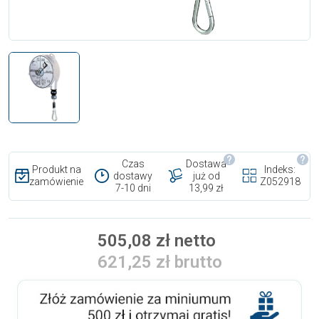
Czas
Dostawa
Produkt na
Indeks:
dostawy
już od
zamówienie
Z052918
7-10 dni
13,99 zł
505,08 zł netto
621,25 zł brutto