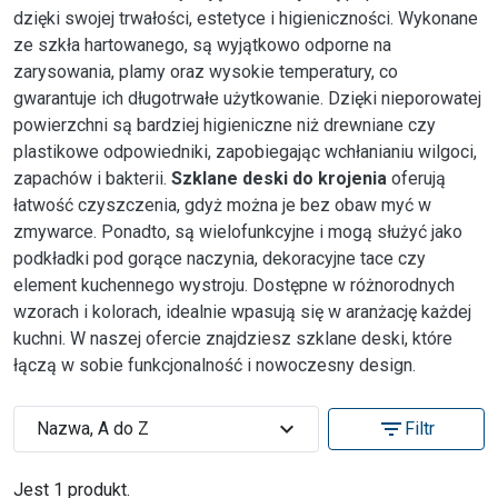
dzięki swojej trwałości, estetyce i higieniczności. Wykonane
ze szkła hartowanego, są wyjątkowo odporne na
zarysowania, plamy oraz wysokie temperatury, co
gwarantuje ich długotrwałe użytkowanie. Dzięki nieporowatej
powierzchni są bardziej higieniczne niż drewniane czy
plastikowe odpowiedniki, zapobiegając wchłanianiu wilgoci,
zapachów i bakterii.
Szklane deski do krojenia
oferują
łatwość czyszczenia, gdyż można je bez obaw myć w
zmywarce. Ponadto, są wielofunkcyjne i mogą służyć jako
podkładki pod gorące naczynia, dekoracyjne tace czy
element kuchennego wystroju. Dostępne w różnorodnych
wzorach i kolorach, idealnie wpasują się w aranżację każdej
kuchni. W naszej ofercie znajdziesz szklane deski, które
łączą w sobie funkcjonalność i nowoczesny design.
expand_more
filter_list
Nazwa, A do Z
Filtr
Jest 1 produkt.