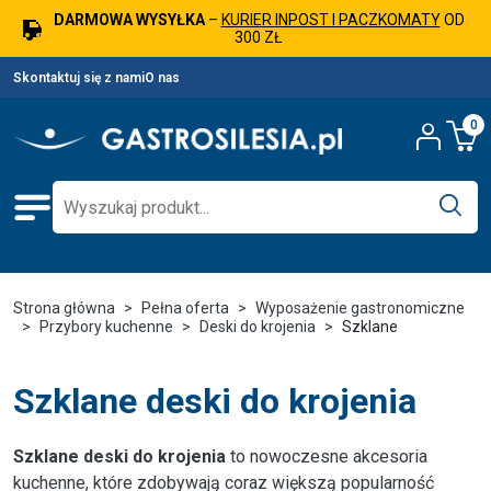
DARMOWA WYSYŁKA
–
KURIER INPOST I PACZKOMATY
OD
300 ZŁ
Skontaktuj się z nami
O nas
0
Strona główna
Pełna oferta
Wyposażenie gastronomiczne
Przybory kuchenne
Deski do krojenia
Szklane
Szklane deski do krojenia
Szklane deski do krojenia
to nowoczesne akcesoria
kuchenne, które zdobywają coraz większą popularność