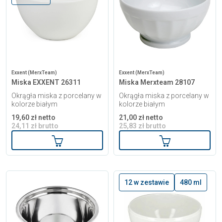
Exxent (MerxTeam)
Exxent (MerxTeam)
Miska EXXENT 26311
Miska Merxteam 28107
Okrągła miska z porcelany w
Okrągła miska z porcelany w
kolorze białym
kolorze białym
19,60 zł netto
21,00 zł netto
24,11 zł brutto
25,83 zł brutto
Dodaj do koszyka
Dodaj do kosz
12 w zestawie
480 ml