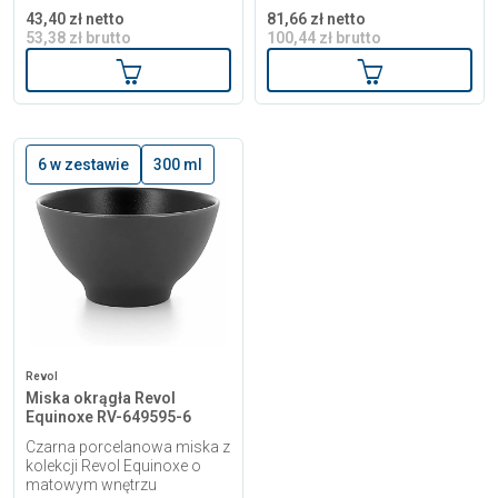
43,40 zł netto
81,66 zł netto
53,38 zł brutto
100,44 zł brutto
Dodaj do koszyka
Dodaj do kosz
6 w zestawie
300 ml
Revol
Miska okrągła Revol
Equinoxe RV-649595-6
Czarna porcelanowa miska z
kolekcji Revol Equinoxe o
matowym wnętrzu