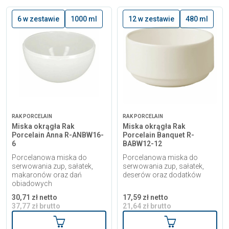
6 w zestawie
1000 ml
12 w zestawie
480 ml
RAK PORCELAIN
RAK PORCELAIN
Miska okrągła Rak
Miska okrągła Rak
Porcelain Anna R-ANBW16-
Porcelain Banquet R-
6
BABW12-12
Porcelanowa miska do
Porcelanowa miska do
serwowania zup, sałatek,
serwowania zup, sałatek,
makaronów oraz dań
deserów oraz dodatków
obiadowych
30,71 zł netto
17,59 zł netto
37,77 zł brutto
21,64 zł brutto
Dodaj do koszyka
Dodaj do kosz