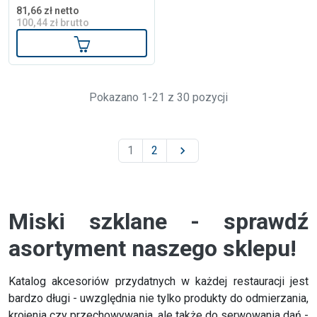
81,66 zł netto
100,44 zł brutto
Dodaj do koszyka
Pokazano 1-21 z 30 pozycji
1
2

Miski szklane - sprawdź
asortyment naszego sklepu!
Katalog akcesoriów przydatnych w każdej restauracji jest
bardzo długi - uwzględnia nie tylko produkty do odmierzania,
krojenia czy przechowywania, ale także do serwowania dań -