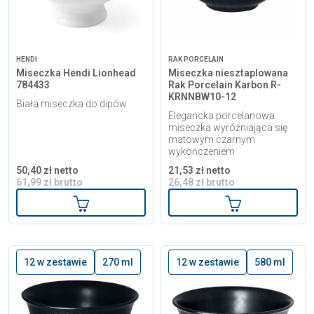
HENDI
RAK PORCELAIN
Miseczka Hendi Lionhead
Miseczka niesztaplowana
784433
Rak Porcelain Karbon R-
KRNNBW10-12
Biała miseczka do dipów
Elegancka porcelanowa
miseczka wyróżniająca się
matowym czarnym
wykończeniem
50,40 zł netto
21,53 zł netto
61,99 zł brutto
26,48 zł brutto
Dodaj do koszyka
Dodaj do kosz
12 w zestawie
270 ml
12 w zestawie
580 ml