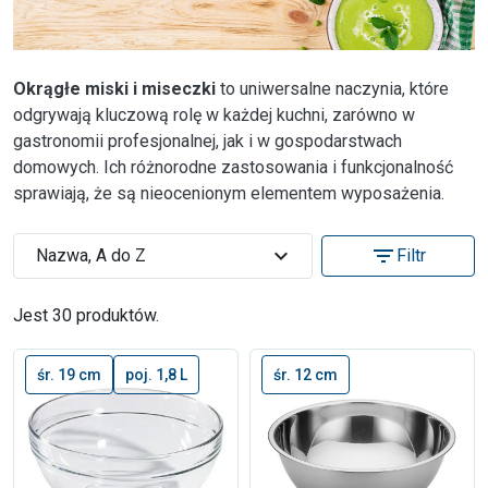
Okrągłe miski i miseczki
to uniwersalne naczynia, które
odgrywają kluczową rolę w każdej kuchni, zarówno w
gastronomii profesjonalnej, jak i w gospodarstwach
domowych. Ich różnorodne zastosowania i funkcjonalność
sprawiają, że są nieocenionym elementem wyposażenia.
expand_more
filter_list
Nazwa, A do Z
Filtr
Jest 30 produktów.
śr. 19 cm
poj. 1,8 L
śr. 12 cm