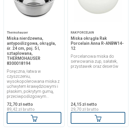
Thermohauser
RAK PORCELAIN
Miska nierdzewna,
Miska okrągła Rak
antypoślizgowa, okrągła,
Porcelain Anna R-ANBW14-
śr. 24 cm, poj. 5 l,
12
sztaplowana,
Porcelanowa miska do
THERMOHAUSER
serwowania zup, sałatek,
8300018194
przystawek oraz deserów
Poręczna, łatwa w
czyszczeniu,
wysokopolerowana miska z
uchwytem krawędziowymi i
płaskim, pokrytym gumą,
przeciwpoślizgowym...
72,70 zł netto
24,15 zł netto
89,42 zł brutto
29,70 zł brutto
Dodaj do koszyka
Dodaj do kosz