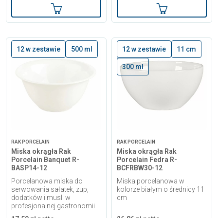
Dodaj do koszyka
Dodaj do kosz
12 w zestawie
500 ml
12 w zestawie
11 cm
300 ml
RAK PORCELAIN
RAK PORCELAIN
Miska okrągła Rak
Miska okrągła Rak
Porcelain Banquet R-
Porcelain Fedra R-
BASP14-12
BCFRBW30-12
Porcelanowa miska do
Miska porcelanowa w
serwowania sałatek, zup,
kolorze białym o średnicy 11
dodatków i musli w
cm
profesjonalnej gastronomii