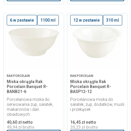
6 w zestawie
1100 ml
12 w zestawie
310 ml
RAK PORCELAIN
RAK PORCELAIN
Miska okrągła Rak
Miska okrągła Rak
Porcelain Banquet R-
Porcelain Banquet R-
BANB21-6
BASP12-12
Porcelanowa miska do
Porcelanowa miska do
serwowania zup, sałatek,
sałatek, zup, dodatków, musli
makaronów i dań
i przekąsek
obiadowych
40,60 zł netto
16,45 zł netto
49,94 zł brutto
20,23 zł brutto