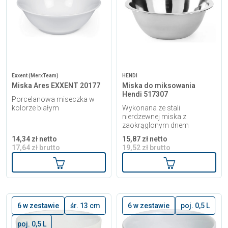
Exxent (MerxTeam)
HENDI
Miska Ares EXXENT 20177
Miska do miksowania
Hendi 517307
Porcelanowa miseczka w
kolorze białym
Wykonana ze stali
nierdzewnej miska z
zaokrąglonym dnem
14,34 zł netto
15,87 zł netto
17,64 zł brutto
19,52 zł brutto
Dodaj do koszyka
Dodaj do kosz
6 w zestawie
śr. 13 cm
6 w zestawie
poj. 0,5 L
poj. 0,5 L