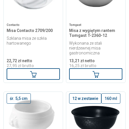
Contacto
Tomgast
Misa Contacto 2709/200
Misa z wygiętym rantem
Tomgast T-2360-12
Szklana misa ze szkła
hartowanego
Wykonana ze stali
nierdzewnej misa
gastronomiczna
22,72 zł netto
13,21 zł netto
27,95 zł brutto
16,25 zł brutto
Dodaj do koszyka
Dodaj do kosz
śr. 5,5 cm
12 w zestawie
160 ml