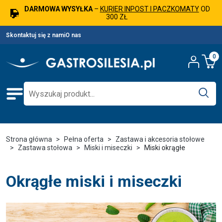
DARMOWA WYSYŁKA
–
KURIER INPOST I PACZKOMATY
OD
300 ZŁ
Skontaktuj się z nami
O nas
0
Strona główna
Pełna oferta
Zastawa i akcesoria stołowe
Zastawa stołowa
Miski i miseczki
Miski okrągłe
Okrągłe miski i miseczki