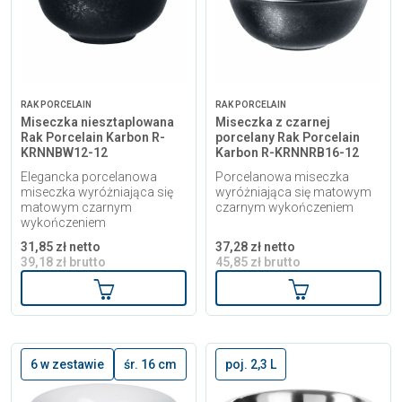
RAK PORCELAIN
RAK PORCELAIN
Miseczka niesztaplowana
Miseczka z czarnej
Rak Porcelain Karbon R-
porcelany Rak Porcelain
KRNNBW12-12
Karbon R-KRNNRB16-12
Elegancka porcelanowa
Porcelanowa miseczka
miseczka wyróżniająca się
wyróżniająca się matowym
matowym czarnym
czarnym wykończeniem
wykończeniem
31,85 zł netto
37,28 zł netto
39,18 zł brutto
45,85 zł brutto
Dodaj do koszyka
Dodaj do kosz
6 w zestawie
śr. 16 cm
poj. 2,3 L