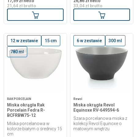
17,59 zł netto
26,86 zł netto
21,64 zł brutto
33,04 zł brutto
Dodaj do koszyka
Dodaj do kosz
12 w zestawie
15 cm
6 w zestawie
300 ml
780 ml
RAK PORCELAIN
Revol
Miska okrągła Rak
Miska okrągła Revol
Porcelain Fedra R-
Equinoxe RV-649594-6
BCFRBW75-12
Szara porcelanowa miska z
Miska porcelanowa w
kolekcji Revol Equinoxe o
kolorze białym o średnicy 15
matowym wnętrzu
cm