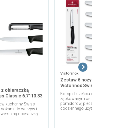
Victorinox
Zestaw 6 noży uniwersalnych
Victorinox Swiss Classic 6.7833
 z obieraczką
Komplet sześciu czarnych noży z
ss Classic 6.7113.33
ząbkowanym ostrzem 11 cm do
pomidorów, pieczywa, serów, wędlin i
taw kuchenny Swiss
codziennego użytku przy stole
 nożami do warzyw i
wersalną obieraczką