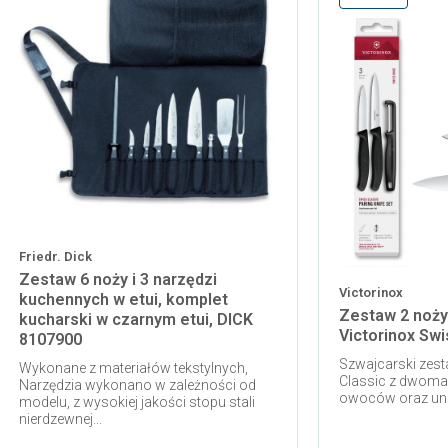
Friedr. Dick
Zestaw 6 noży i 3 narzędzi
Victorinox
kuchennych w etui, komplet
Zestaw 2 noży
kucharski w czarnym etui, DICK
Victorinox Swi
8107900
Szwajcarski zes
Wykonane z materiałów tekstylnych,
Classic z dwoma
Narzędzia wykonano w zależności od
owoców oraz uni
modelu, z wysokiej jakości stopu stali
nierdzewnej...