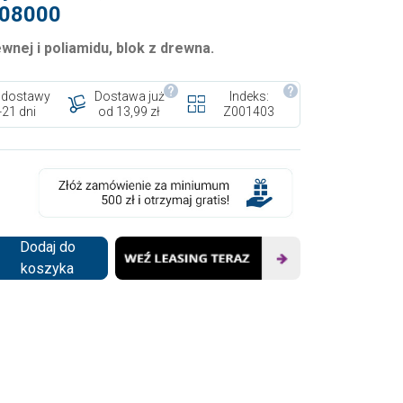
808000
nej i poliamidu, blok z drewna.
 dostawy
Dostawa już
Indeks:
-21 dni
od 13,99 zł
Z001403
Dodaj do
koszyka