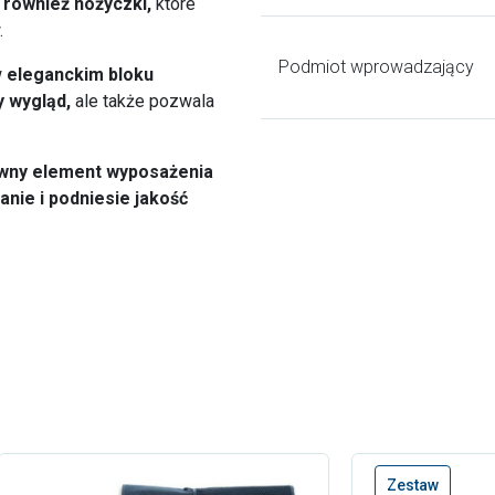
 również nożyczki,
które
.
Podmiot wprowadzający
w
eleganckim bloku
 wygląd,
ale także pozwala
wny element wyposażenia
anie i podniesie jakość
Zestaw