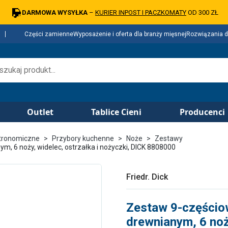
DARMOWA WYSYŁKA
–
KURIER INPOST I PACZKOMATY
OD 300 ZŁ
Części zamienne
Wyposażenie i oferta dla branży mięsnej
Rozwiązania d
Outlet
Tablice Cieni
Producenci
tronomiczne
Przybory kuchenne
Noże
Zestawy
, 6 noży, widelec, ostrzałka i nożyczki, DICK 8808000
Friedr. Dick
Zestaw 9-częścio
drewnianym, 6 noży