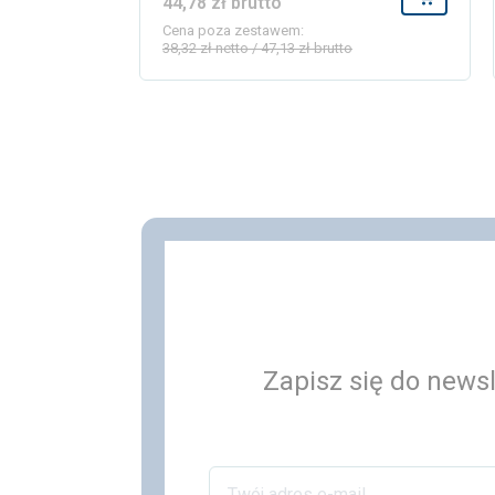
44,78 zł brutto
Dodaj do
Cena poza zestawem:
38,32 zł netto / 47,13 zł brutto
Zapisz się do newsl