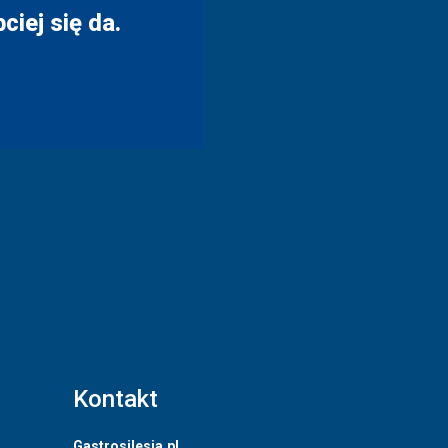
ciej się da.
Kontakt
Gastrosilesia.pl