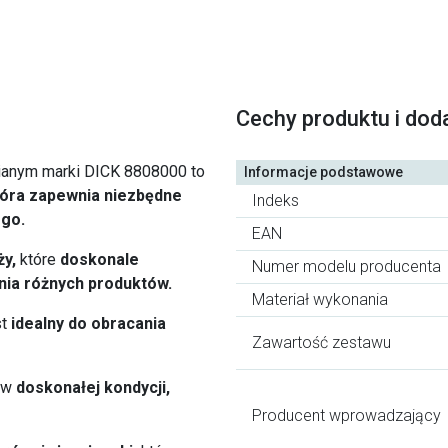
Cechy produktu i dod
anym marki DICK 8808000 to
Informacje podstawowe
tóra zapewnia niezbędne
Indeks
ego.
EAN
ży,
które
doskonale
Numer modelu producenta
ania różnych produktów.
Materiał wykonania
st
idealny do obracania
Zawartość zestawu
 w
doskonałej kondycji,
Producent wprowadzający