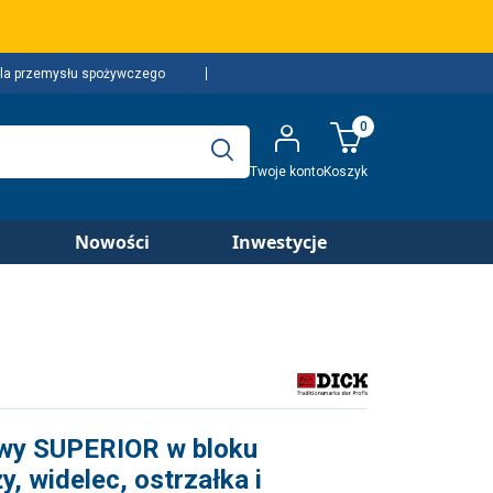
la przemysłu spożywczego
0
Twoje konto
Koszyk
Nowości
Inwestycje
wy SUPERIOR w bloku
, widelec, ostrzałka i