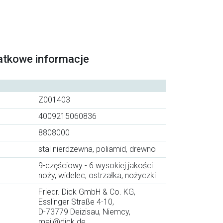
atkowe informacje
Z001403
4009215060836
8808000
stal nierdzewna, poliamid, drewno
9-częściowy - 6 wysokiej jakości
noży, widelec, ostrzałka, nożyczki
Friedr. Dick GmbH & Co. KG,
Esslinger Straße 4-10,
D-73779 Deizisau, Niemcy,
mail@dick.de