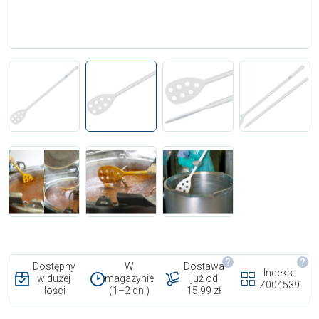
Dostępny
W
Dostawa
Indeks:
w dużej
magazynie
już od
Z004539
ilości
(1–2 dni)
15,99 zł