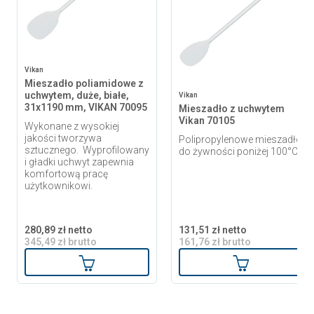
Vikan
Mieszadło poliamidowe z
uchwytem, duże, białe,
Vikan
31x1190 mm, VIKAN 70095
Mieszadło z uchwytem
Vikan 70105
Wykonane z wysokiej
jakości tworzywa
Polipropylenowe mieszadło
sztucznego. Wyprofilowany
do żywności poniżej 100°C
i gładki uchwyt zapewnia
komfortową pracę
użytkownikowi.
280,89 zł netto
131,51 zł netto
345,49 zł brutto
161,76 zł brutto
Dodaj do koszyka
Dodaj do ko