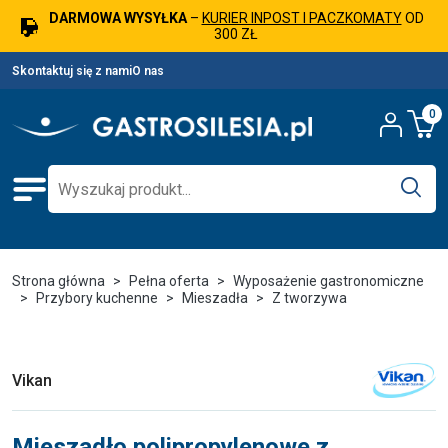
DARMOWA WYSYŁKA
–
KURIER INPOST I PACZKOMATY
OD
300 ZŁ
Skontaktuj się z nami
O nas
0
Strona główna
Pełna oferta
Wyposażenie gastronomiczne
Przybory kuchenne
Mieszadła
Z tworzywa
Vikan
Mieszadło polipropylenowe z